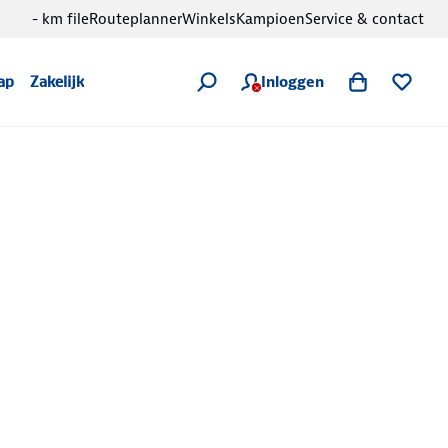
- km file
Routeplanner
Winkels
Kampioen
Service & contact
Inloggen
ap
Zakelijk