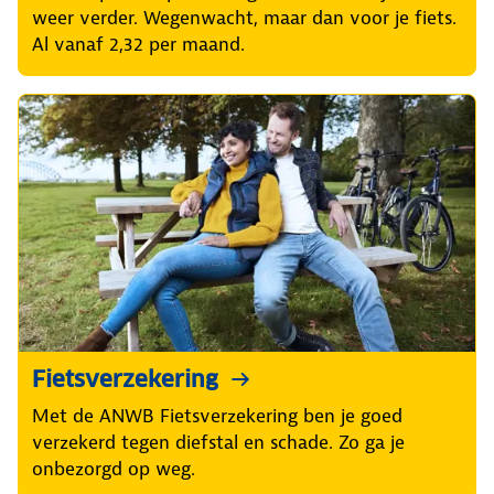
weer verder. Wegenwacht, maar dan voor je fiets.
Al vanaf 2,32 per maand.
Fietsverzekering
Met de ANWB Fietsverzekering ben je goed
verzekerd tegen diefstal en schade. Zo ga je
onbezorgd op weg.