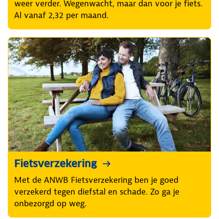
weer verder. Wegenwacht, maar dan voor je fiets.
Al vanaf 2,32 per maand.
Fietsverzekering
Met de ANWB Fietsverzekering ben je goed
verzekerd tegen diefstal en schade. Zo ga je
onbezorgd op weg.