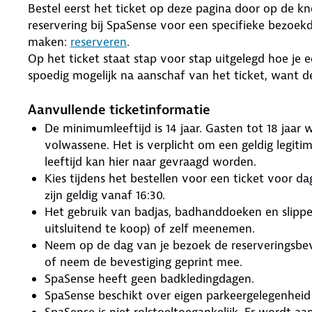
Bestel eerst het ticket op deze pagina door op de kn
reservering bij SpaSense voor een specifieke bezoek
maken:
reserveren
.
Op het ticket staat stap voor stap uitgelegd hoe je 
spoedig mogelijk na aanschaf van het ticket, want d
Aanvullende ticketinformatie
De minimumleeftijd is 14 jaar. Gasten tot 18 jaar
volwassene. Het is verplicht om een geldig legiti
leeftijd kan hier naar gevraagd worden.
Kies tijdens het bestellen voor een ticket voor 
zijn geldig vanaf 16:30.
Het gebruik van badjas, badhanddoeken en slippers
uitsluitend te koop) of zelf meenemen.
Neem op de dag van je bezoek de reserveringsbeve
of neem de bevestiging geprint mee.
SpaSense heeft geen badkledingdagen.
SpaSense beschikt over eigen parkeergelegenheid 
SpaSense is niet rolstoeltoegankelijk. Er wordt aa