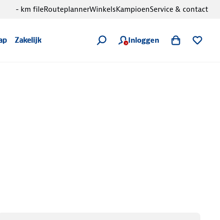
- km file
Routeplanner
Winkels
Kampioen
Service & contact
Inloggen
ap
Zakelijk