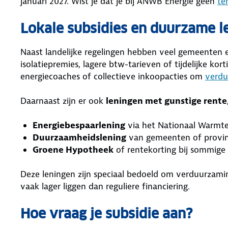
januari 2027. Wist je dat je bij ANWB Energie geen
te
Lokale subsidies en duurzame l
Naast landelijke regelingen hebben veel gemeenten e
isolatiepremies, lagere btw-tarieven of tijdelijke 
energiecoaches of collectieve inkoopacties om
verdu
Daarnaast zijn er ook
leningen met gunstige rente
Energiebespaarlening
via het Nationaal Warmt
Duurzaamheidslening
van gemeenten of provin
Groene Hypotheek
of rentekorting bij sommige
Deze leningen zijn speciaal bedoeld om verduurzami
vaak lager liggen dan reguliere financiering.
Hoe vraag je subsidie aan?