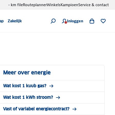
- km file
Routeplanner
Winkels
Kampioen
Service & contact
Inloggen
ap
Zakelijk
Meer over energie
Wat kost 1 kuub gas?
Wat kost 1 kWh stroom?
Vast of variabel energiecontract?