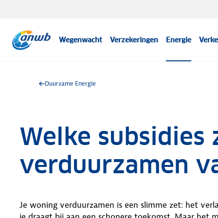
Wegenwacht
Verzekeringen
Energie
Verke
Duurzame Energie
Welke subsidies z
verduurzamen va
Je woning verduurzamen is een slimme zet: het verla
je draagt bij aan een schonere toekomst. Maar het mo