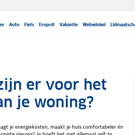
er
Auto
Fiets
Eropuit
Vakantie
Webwinkel
Lidmaatsch
ijn er voor het
n je woning?
agt je energiekosten, maakt je huis comfortabeler én
oiste nieuws? Je hoeft het niet allemaal zelf te