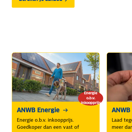
Energie
o.b.v.
inkoopprijs
ANWB Energie
ANWB 
Energie o.b.v. inkoopprijs.
Laad teg
Goedkoper dan een vast of
meer dan