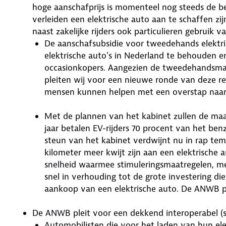
hoge aanschafprijs is momenteel nog steeds de b
verleiden een elektrische auto aan te schaffen zij
naast zakelijke rijders ook particulieren gebruik
De aanschafsubsidie voor tweedehands elektris
elektrische auto’s in Nederland te behouden e
occasionkopers. Aangezien de tweedehandsma
pleiten wij voor een nieuwe ronde van deze re
mensen kunnen helpen met een overstap naar 
Met de plannen van het kabinet zullen de maand
jaar betalen EV-rijders 70 procent van het ben
steun van het kabinet verdwijnt nu in rap tem
kilometer meer kwijt zijn aan een elektrische 
snelheid waarmee stimuleringsmaatregelen, 
snel in verhouding tot de grote investering d
aankoop van een elektrische auto. De ANWB pl
De ANWB pleit voor een dekkend interoperabel (s
Automobilisten die voor het laden van hun ele