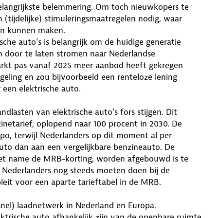
elangrijkste belemmering. Om toch nieuwkopers te
n (tijdelijke) stimuleringsmaatregelen nodig, waar
 van kunnen maken.
che auto’s is belangrijk om de huidige generatie
n door te laten stromen naar Nederlandse
rkt pas vanaf 2025 meer aanbod heeft gekregen
geling en zou bijvoorbeeld een renteloze lening
een elektrische auto.
lasten van elektrische auto’s fors stijgen. Dit
zinetarief, oplopend naar 100 procent in 2030. De
po, terwijl Nederlanders op dit moment al per
auto dan aan een vergelijkbare benzineauto. De
met name de MRB-korting, worden afgebouwd is te
ie Nederlanders nog steeds moeten doen bij de
eit voor een aparte tarieftabel in de MRB.
nel) laadnetwerk in Nederland en Europa.
ktrische auto afhankelijk zijn van de openbare ruimte