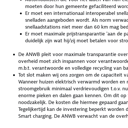
moeten door hun gemeente gefaciliteerd word
Er moet een internationaal interoperabel snell
snelladen aangeboden wordt. Als norm verwa
snellaadstations niet meer dan 60 km mag bed
Er moet maximale prijstransparantie 'aan de paal
duidelijk zijn wat hij/zij moet betalen voor str
De ANWB pleit voor maximale transparantie over d
overheid moet zich inspannen voor verantwoorde
m.b.t. verantwoorde en volledige recycling van ba
Tot slot maken wij ons zorgen om de capaciteit van
Wanneer huizen elektrisch verwarmd worden en mobi
stroomgebruik minimaal verdrievoudigen t.o.v. nu
enorme pieken en dalen gaan kennen. Om dit op te
noodzakelijk. De kosten die hiermee gepaard gaa
Tegelijkertijd kan de investering beperkt worden d
Smart charging. De ANWB verwacht van de overhei