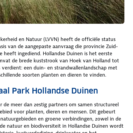
kerheid en Natuur (LVVN) heeft de officiële status
sis van de aangepaste aanvraag die provincie Zuid-
e heeft ingediend. Hollandse Duinen is het eerste
 omvat de brede kuststrook van Hoek van Holland tot
us verdient: een duin- en strandwallenlandschap met
schillende soorten planten en dieren te vinden.
naal Park Hollandse Duinen
or de meer dan zestig partners om samen structureel
ebied voor planten, dieren en mensen. Dit gebeurt
 natuurgebieden en groene verbindingen, zowel in de
 de natuur en biodiversiteit in Hollandse Duinen wordt
storie, kustverdediging, drinkwater en het