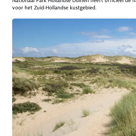
Nationaal Park Hollandse Duinen heeft officieel de n
voor het Zuid‑Hollandse kustgebied.