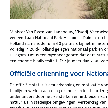
Minister Van Essen van Landbouw, Visserij, Voedselze
verleend aan Nationaal Park Hollandse Duinen, op ba
Holland namens de ruim 60 partners bij het ministeri
volledig in Zuid-Holland gelegen nationaal park en
Hillegom. Het is een bijzonder gebied dat deze stat
een enorme biodiversiteit. Er zijn meer dan 7000 ver
Officiële erkenning voor Natio
De officiële status is een erkenning en motivatie vo
te blijven werken aan een gezonder en leefbaarder g
onder andere door het versterken en uitbreiden van
natuur als in stedelijke omgevingen. Versterking van
steeds slim gecombineerd met de zorg voor cultuurhi