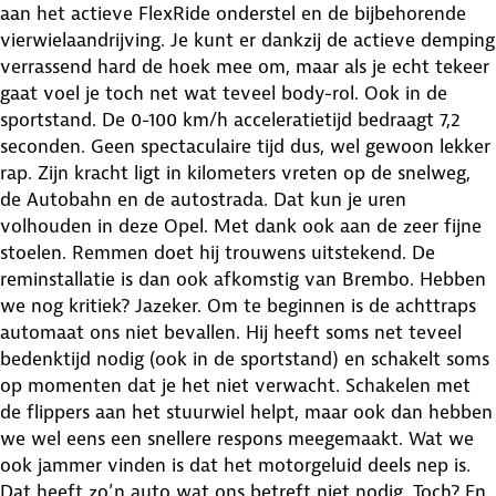
aan het actieve FlexRide onderstel en de bijbehorende
vierwielaandrijving. Je kunt er dankzij de actieve demping
verrassend hard de hoek mee om, maar als je echt tekeer
gaat voel je toch net wat teveel body-rol. Ook in de
sportstand. De 0-100 km/h acceleratietijd bedraagt 7,2
seconden. Geen spectaculaire tijd dus, wel gewoon lekker
rap. Zijn kracht ligt in kilometers vreten op de snelweg,
de Autobahn en de autostrada. Dat kun je uren
volhouden in deze Opel. Met dank ook aan de zeer fijne
stoelen. Remmen doet hij trouwens uitstekend. De
reminstallatie is dan ook afkomstig van Brembo. Hebben
we nog kritiek? Jazeker. Om te beginnen is de achttraps
automaat ons niet bevallen. Hij heeft soms net teveel
bedenktijd nodig (ook in de sportstand) en schakelt soms
op momenten dat je het niet verwacht. Schakelen met
de flippers aan het stuurwiel helpt, maar ook dan hebben
we wel eens een snellere respons meegemaakt. Wat we
ook jammer vinden is dat het motorgeluid deels nep is.
Dat heeft zo’n auto wat ons betreft niet nodig. Toch? En