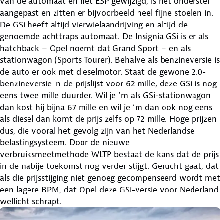
van de automaat en het ESP gewijzigd, is het onderstel
aangepast en zitten er bijvoorbeeld heel fijne stoelen in.
De GSi heeft altijd vierwielaandrijving en altijd de
genoemde achttraps automaat. De Insignia GSi is er als
hatchback – Opel noemt dat Grand Sport – en als
stationwagon (Sports Tourer). Behalve als benzineversie is
de auto er ook met dieselmotor. Staat de gewone 2.0-
benzineversie in de prijslijst voor 62 mille, deze GSi is nog
eens twee mille duurder. Wil je ‘m als GSi-stationwagon
dan kost hij bijna 67 mille en wil je ‘m dan ook nog eens
als diesel dan komt de prijs zelfs op 72 mille. Hoge prijzen
dus, die vooral het gevolg zijn van het Nederlandse
belastingsysteem. Door de nieuwe
verbruiksmeetmethode WLTP bestaat de kans dat de prijs
in de nabije toekomst nog verder stijgt. Gerucht gaat, dat
als die prijsstijging niet genoeg gecompenseerd wordt met
een lagere BPM, dat Opel deze GSi-versie voor Nederland
wellicht schrapt.