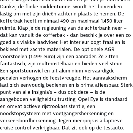
Dankzij de flinke middentunnel wordt het bovendien
lastig om met zijn drieën achterin plaats te nemen. De
kofferbak heeft minimaal 490 en maximaal 1.450 liter
ruimte. Klap je de rugleuning van de achterbank neer –
dat kan vanuit de kofferbak - dan beschik je over een zo
goed als vlakke laadvloer. Het interieur oogt fraai en is
bekleed met zachte materialen. De optionele AGR
voorstoelen (1.499 euro) zijn een aanrader. Ze zitten
fantastisch, zijn multi-instelbaar en bieden veel steun.
Een sportstuurwiel en uit aluminium vervaardigde
pedalen verhogen de feestvreugde. Het aanraakscherm
laat zich eenvoudig bedienen en is prima afleesbaar. Sterk
punt van alle Insignia’s – dus ook deze – is de
aangeboden veiligheidsuitrusting. Opel Eye is standaard
en omvat actieve rijstrookassistentie, een
noodstopsysteem met voetgangersherkenning en
verkeersbordherkenning. Tegen meerprijs is adaptieve
cruise control verkrijgbaar. Dat zit ook op de testauto.