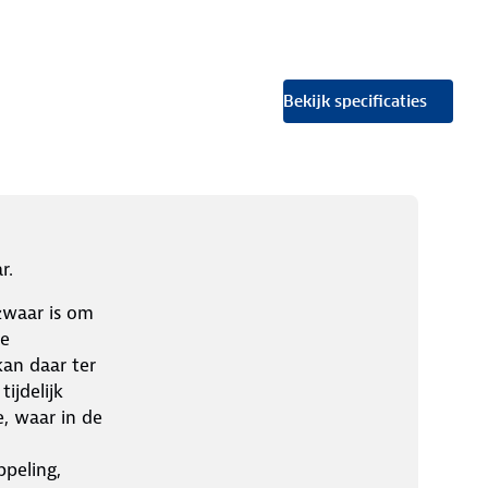
Bekijk specificaties
r.
zwaar is om
de
an daar ter
ijdelijk
, waar in de
peling,