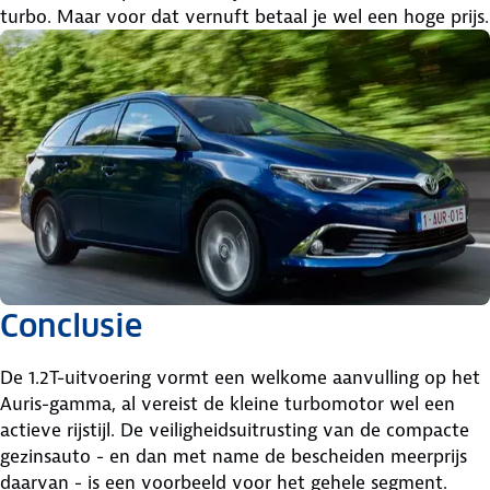
turbo. Maar voor dat vernuft betaal je wel een hoge prijs.
Conclusie
De 1.2T-uitvoering vormt een welkome aanvulling op het
Auris-gamma, al vereist de kleine turbomotor wel een
actieve rijstijl. De veiligheidsuitrusting van de compacte
gezinsauto - en dan met name de bescheiden meerprijs
daarvan - is een voorbeeld voor het gehele segment.