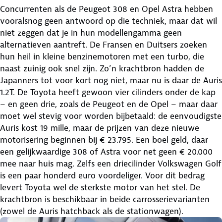
Concurrenten als de Peugeot 308 en Opel Astra hebben
vooralsnog geen antwoord op die techniek, maar dat wil
niet zeggen dat je in hun modellengamma geen
alternatieven aantreft. De Fransen en Duitsers zoeken
hun heil in kleine benzinemotoren met een turbo, die
naast zuinig ook snel zijn. Zo’n krachtbron hadden de
Japanners tot voor kort nog niet, maar nu is daar de Auris
1.2T. De Toyota heeft gewoon vier cilinders onder de kap
– en geen drie, zoals de Peugeot en de Opel – maar daar
moet wel stevig voor worden bijbetaald: de eenvoudigste
Auris kost 19 mille, maar de prijzen van deze nieuwe
motorisering beginnen bij € 23.795. Een boel geld, daar
een gelijkwaardige 308 of Astra voor net geen € 20.000
mee naar huis mag. Zelfs een driecilinder Volkswagen Golf
is een paar honderd euro voordeliger. Voor dit bedrag
levert Toyota wel de sterkste motor van het stel. De
krachtbron is beschikbaar in beide carrosserievarianten
(zowel de Auris hatchback als de stationwagen).