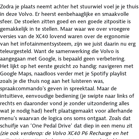
Zodra je plaats neemt achter het stuurwiel voel je je thuis
in deze Volvo. Er heerst eenbehaaglijke en smaakvolle
sfeer. De stoelen zitten goed en een goede zitpositie is
gemakkelijk in te stellen. Maar waar we over vroegere
versies van de XC40 lovend waren over de ergonomie
van het infotainmentsysteem, zijn we juist daarin nu erg
teleurgesteld. Want de samenwerking die Volvo is
aangegaan met Google, is bepaald geen verbetering.
Het lijkt op het eerste gezicht zo handig: navigeren met
Google Maps, naadloos verder met je Spotify playlist
zoals je die thuis nog aan het luisteren was,
spraakcommando’s geven in spreektaal. Maar de
intuïtieve, eenvoudige bediening (je swipte naar links of
rechts en daaronder vond je zonder uitzondering alles
wat je nodig had) heeft plaatsgemaakt voor allerhande
menu’s waarvan de logica ons soms ontgaat. Zoals dat
schuifje van ‘One Pedal Drive’ dat diep in een menu zit
(zie ook verderop: de Volvo XC40 P6 Recharge en het