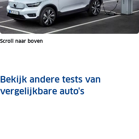
Scroll naar boven
Bekijk andere tests van
vergelijkbare auto's
Dubbeltest
Tesla
Model Y
RWD vs.
Lexus
Lexus