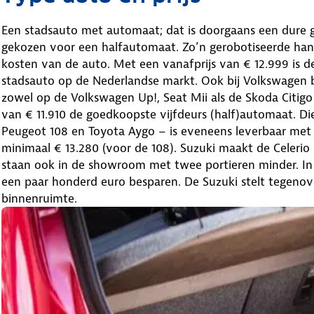
Een stadsauto met automaat; dat is doorgaans een dure g
gekozen voor een halfautomaat. Zo’n gerobotiseerde hand
kosten van de auto. Met een vanafprijs van € 12.999 is de
stadsauto op de Nederlandse markt. Ook bij Volkswagen b
zowel op de Volkswagen Up!, Seat Mii als de Skoda Citigo t
van € 11.910 de goedkoopste vijfdeurs (half)automaat. Die
Peugeot 108 en Toyota Aygo – is eveneens leverbaar met
minimaal € 13.280 (voor de 108). Suzuki maakt de Celerio 
staan ook in de showroom met twee portieren minder. In
een paar honderd euro besparen. De Suzuki stelt tegenover
binnenruimte.