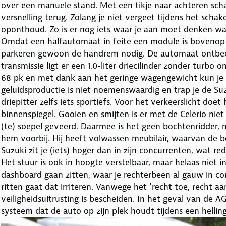
over een manuele stand. Met een tikje naar achteren scha
versnelling terug. Zolang je niet vergeet tijdens het schak
oponthoud. Zo is er nog iets waar je aan moet denken wa
Omdat een halfautomaat in feite een module is bovenop de
parkeren gewoon de handrem nodig. De automaat ontbeer
transmissie ligt er een 1.0-liter driecilinder zonder turb
68 pk en met dank aan het geringe wagengewicht kun je
geluidsproductie is niet noemenswaardig en trap je de Suz
driepitter zelfs iets sportiefs. Voor het verkeerslicht doet 
binnenspiegel. Gooien en smijten is er met de Celerio niet
(te) soepel geveerd. Daarmee is het geen bochtenridder
hem voorbij. Hij heeft volwassen meubilair, waarvan de be
Suzuki zit je (iets) hoger dan in zijn concurrenten, wat r
Het stuur is ook in hoogte verstelbaar, maar helaas niet i
dashboard gaan zitten, waar je rechterbeen al gauw in c
ritten gaat dat irriteren. Vanwege het ‘recht toe, recht aa
veiligheidsuitrusting is bescheiden. In het geval van de A
systeem dat de auto op zijn plek houdt tijdens een hellin