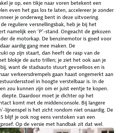
kel je op, een tikje naar voren betekent een
elen even het gas los te laten, accelereer je zonder
nneer je onderweg bent in deze uitvoering.
 reguliere versnellingsbak, heb je bij het
t namelijk een ‘P’-stand. Ongeacht de gekozen
o onder de motorkap. De benzinemotor is goed voor
 daar aardig gang mee maken. De
uki op zijn staart, dan heeft de rasp van de
het blokje de auto trillen; je ziet het ook aan je
 bij, want de stadsauto stuurt gevoelloos en is
, maar verkeersdrempels gaan haast ongemerkt aan
stuurdersstoel in hoogte verstelbaar is. In de
eden zou kunnen zijn om er juist eentje te kopen.
n diepte. Daardoor moet je dichter op het
ontact komt met de middenconsole. Bij langere
n’-lijnenspel is het zicht rondom niet onaardig. De
GS blijf je ook nog eens verstoken van een
gproef. Op de versie met handbak zit dat wel.