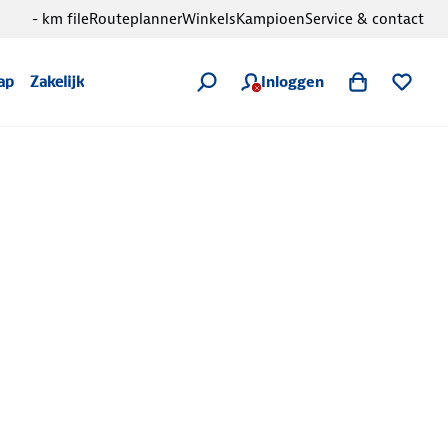
- km file
Routeplanner
Winkels
Kampioen
Service & contact
Inloggen
ap
Zakelijk