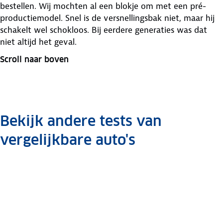
bestellen. Wij mochten al een blokje om met een pré-
productiemodel. Snel is de versnellingsbak niet, maar hij
schakelt wel schokloos. Bij eerdere generaties was dat
niet altijd het geval.
Scroll naar boven
Bekijk andere tests van
vergelijkbare auto's
Renault
Renault
Renault
Fiat
Smart
Smart
Smart
Smart
Smart
Twingo
Twingo
Twingo
Panda
Fortwo
Fortwo
Fortwo
Fortwo
Fortwo
Auto
Auto
Auto
Auto
Auto
Auto
Auto
Auto
Auto
review
review
review
review
review
review
review
review
review