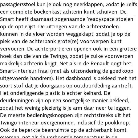
passagiersstoel kun je ook nog neerklappen, zodat je zelfs
een complete boekenkast achterin kunt schuiven. De
Smart heeft daarnaast zogenaamde 'readyspace stoelen'
op de optielijst. De zittingen van de achterstoelen
kunnen in de vloer worden weggeklapt, zodat je op de
plek van de achterbank grote(re) voorwerpen kunt
vervoeren. De achterportieren openen ook in een grotere
hoek dan die van de Twingo, zodat je zulke voorwerpen
makkelijk achterin krijgt. Net als in de Renault oogt het
Smart-interieur fraai (met als uitzondering de goedkoop
uitgevoerde handrem). Het dashboard is bekleed met het
soort stof dat je doorgaans op outdoorkleding aantreft.
Het onderliggende plastic is echter keihard. De
deurleuningen zijn op een soortgelijke manier bekleed,
zodat het weinig plezierig is je arm daar neer te leggen.
De meeste bedieningsknoppen zijn rechtstreeks uit het
Twingo-interieur overgenomen, inclusief de pookknop.
Ook de beperkte beenruimte op de achterbank komt
overeen, net als de verhoogde temperatuur in de