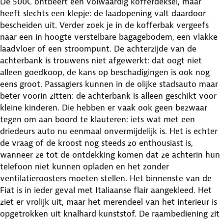
De 500C ontbeert een volwaardig kofferdeksel, maar
heeft slechts een klepje: de laadopening valt daardoor
bescheiden uit. Verder zoek je in de kofferbak vergeefs
naar een in hoogte verstelbare bagagebodem, een vlakke
laadvloer of een stroompunt. De achterzijde van de
achterbank is trouwens niet afgewerkt: dat oogt niet
alleen goedkoop, de kans op beschadigingen is ook nog
eens groot. Passagiers kunnen in de olijke stadsauto maar
beter voorin zitten: de achterbank is alleen geschikt voor
kleine kinderen. Die hebben er vaak ook geen bezwaar
tegen om aan boord te klauteren: iets wat met een
driedeurs auto nu eenmaal onvermijdelijk is. Het is echter
de vraag of de kroost nog steeds zo enthousiast is,
wanneer ze tot de ontdekking komen dat ze achterin hun
telefoon niet kunnen opladen en het zonder
ventilatieroosters moeten stellen. Het binnenste van de
Fiat is in ieder geval met Italiaanse flair aangekleed. Het
ziet er vrolijk uit, maar het merendeel van het interieur is
opgetrokken uit knalhard kunststof. De raambediening zit