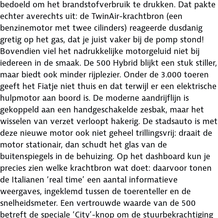
bedoeld om het brandstofverbruik te drukken. Dat pakte
echter averechts uit: de TwinAir-krachtbron (een
benzinemotor met twee cilinders) reageerde dusdanig
gretig op het gas, dat je juist vaker bij de pomp stond!
Bovendien viel het nadrukkelijke motorgeluid niet bij
iedereen in de smaak. De 500 Hybrid blijkt een stuk stiller,
maar biedt ook minder rijplezier. Onder de 3.000 toeren
geeft het Fiatje niet thuis en dat terwijl er een elektrische
hulpmotor aan boord is. De moderne aandrijflijn is
gekoppeld aan een handgeschakelde zesbak, maar het
wisselen van verzet verloopt hakerig. De stadsauto is met
deze nieuwe motor ook niet geheel trillingsvrij: draait de
motor stationair, dan schudt het glas van de
buitenspiegels in de behuizing. Op het dashboard kun je
precies zien welke krachtbron wat doet: daarvoor tonen
de Italianen ‘real time’ een aantal informatieve
weergaves, ingeklemd tussen de toerenteller en de
snelheidsmeter. Een vertrouwde waarde van de 500
betreft de speciale ‘City’-knop om de stuurbekrachtiging