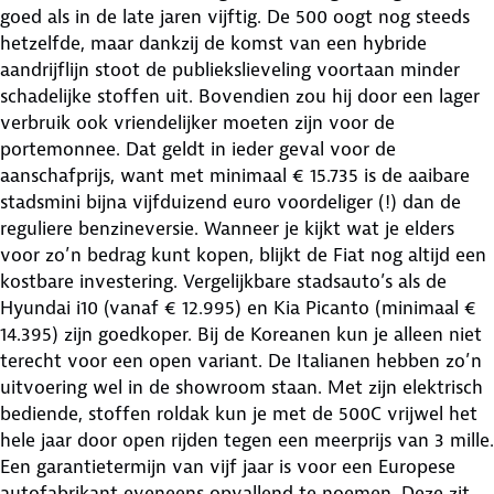
goed als in de late jaren vijftig. De 500 oogt nog steeds
hetzelfde, maar dankzij de komst van een hybride
aandrijflijn stoot de publiekslieveling voortaan minder
schadelijke stoffen uit. Bovendien zou hij door een lager
verbruik ook vriendelijker moeten zijn voor de
portemonnee. Dat geldt in ieder geval voor de
aanschafprijs, want met minimaal € 15.735 is de aaibare
stadsmini bijna vijfduizend euro voordeliger (!) dan de
reguliere benzineversie. Wanneer je kijkt wat je elders
voor zo’n bedrag kunt kopen, blijkt de Fiat nog altijd een
kostbare investering. Vergelijkbare stadsauto’s als de
Hyundai i10 (vanaf € 12.995) en Kia Picanto (minimaal €
14.395) zijn goedkoper. Bij de Koreanen kun je alleen niet
terecht voor een open variant. De Italianen hebben zo’n
uitvoering wel in de showroom staan. Met zijn elektrisch
bediende, stoffen roldak kun je met de 500C vrijwel het
hele jaar door open rijden tegen een meerprijs van 3 mille.
Een garantietermijn van vijf jaar is voor een Europese
autofabrikant eveneens opvallend te noemen. Deze zit