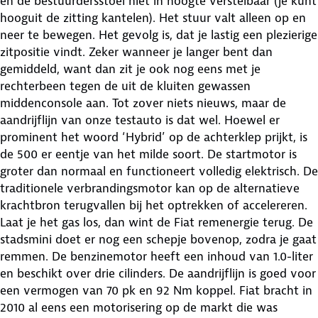
en de bestuurdersstoel niet in hoogte verstelbaar (je kunt
hooguit de zitting kantelen). Het stuur valt alleen op en
neer te bewegen. Het gevolg is, dat je lastig een plezierige
zitpositie vindt. Zeker wanneer je langer bent dan
gemiddeld, want dan zit je ook nog eens met je
rechterbeen tegen de uit de kluiten gewassen
middenconsole aan. Tot zover niets nieuws, maar de
aandrijflijn van onze testauto is dat wel. Hoewel er
prominent het woord ‘Hybrid’ op de achterklep prijkt, is
de 500 er eentje van het milde soort. De startmotor is
groter dan normaal en functioneert volledig elektrisch. De
traditionele verbrandingsmotor kan op de alternatieve
krachtbron terugvallen bij het optrekken of accelereren.
Laat je het gas los, dan wint de Fiat remenergie terug. De
stadsmini doet er nog een schepje bovenop, zodra je gaat
remmen. De benzinemotor heeft een inhoud van 1.0-liter
en beschikt over drie cilinders. De aandrijflijn is goed voor
een vermogen van 70 pk en 92 Nm koppel. Fiat bracht in
2010 al eens een motorisering op de markt die was