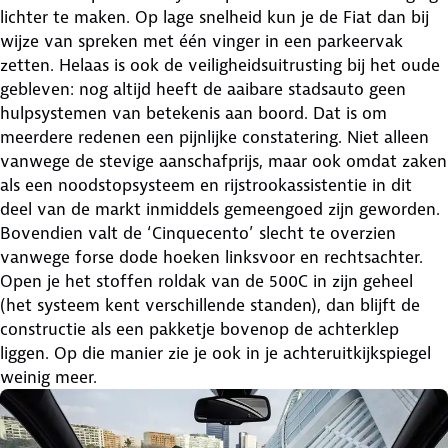
lichter te maken. Op lage snelheid kun je de Fiat dan bij
wijze van spreken met één vinger in een parkeervak
zetten. Helaas is ook de veiligheidsuitrusting bij het oude
gebleven: nog altijd heeft de aaibare stadsauto geen
hulpsystemen van betekenis aan boord. Dat is om
meerdere redenen een pijnlijke constatering. Niet alleen
vanwege de stevige aanschafprijs, maar ook omdat zaken
als een noodstopsysteem en rijstrookassistentie in dit
deel van de markt inmiddels gemeengoed zijn geworden.
Bovendien valt de ‘Cinquecento’ slecht te overzien
vanwege forse dode hoeken linksvoor en rechtsachter.
Open je het stoffen roldak van de 500C in zijn geheel
(het systeem kent verschillende standen), dan blijft de
constructie als een pakketje bovenop de achterklep
liggen. Op die manier zie je ook in je achteruitkijkspiegel
weinig meer.