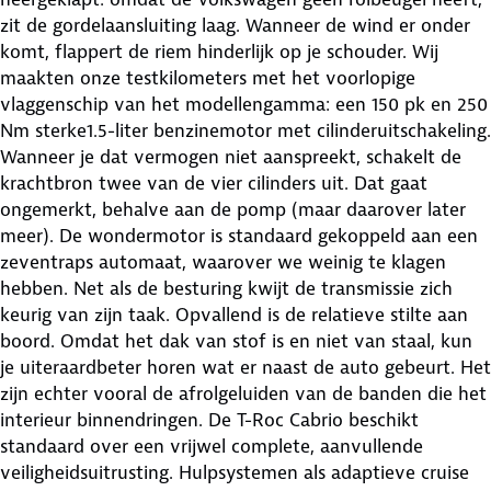
zit de gordelaansluiting laag. Wanneer de wind er onder
komt, flappert de riem hinderlijk op je schouder. Wij
maakten onze testkilometers met het voorlopige
vlaggenschip van het modellengamma: een 150 pk en 250
Nm sterke1.5-liter benzinemotor met cilinderuitschakeling.
Wanneer je dat vermogen niet aanspreekt, schakelt de
krachtbron twee van de vier cilinders uit. Dat gaat
ongemerkt, behalve aan de pomp (maar daarover later
meer). De wondermotor is standaard gekoppeld aan een
zeventraps automaat, waarover we weinig te klagen
hebben. Net als de besturing kwijt de transmissie zich
keurig van zijn taak. Opvallend is de relatieve stilte aan
boord. Omdat het dak van stof is en niet van staal, kun
je uiteraardbeter horen wat er naast de auto gebeurt. Het
zijn echter vooral de afrolgeluiden van de banden die het
interieur binnendringen. De T-Roc Cabrio beschikt
standaard over een vrijwel complete, aanvullende
veiligheidsuitrusting. Hulpsystemen als adaptieve cruise