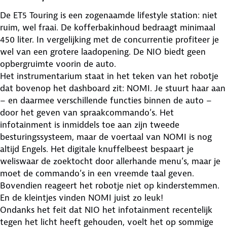
De ET5 Touring is een zogenaamde lifestyle station: niet
ruim, wel fraai. De kofferbakinhoud bedraagt minimaal
450 liter. In vergelijking met de concurrentie profiteer je
wel van een grotere laadopening. De NIO biedt geen
opbergruimte voorin de auto.
Het instrumentarium staat in het teken van het robotje
dat bovenop het dashboard zit: NOMI. Je stuurt haar aan
– en daarmee verschillende functies binnen de auto –
door het geven van spraakcommando’s. Het
infotainment is inmiddels toe aan zijn tweede
besturingssysteem, maar de voertaal van NOMI is nog
altijd Engels. Het digitale knuffelbeest bespaart je
weliswaar de zoektocht door allerhande menu’s, maar je
moet de commando’s in een vreemde taal geven.
Bovendien reageert het robotje niet op kinderstemmen.
En de kleintjes vinden NOMI juist zo leuk!
Ondanks het feit dat NIO het infotainment recentelijk
tegen het licht heeft gehouden, voelt het op sommige