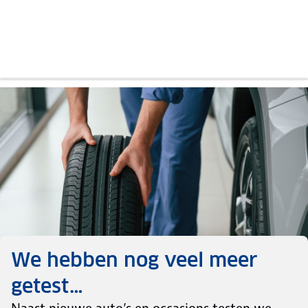
ID.7
ID.7
Auto
Vergelijkende
review
test
We hebben nog veel meer
getest…