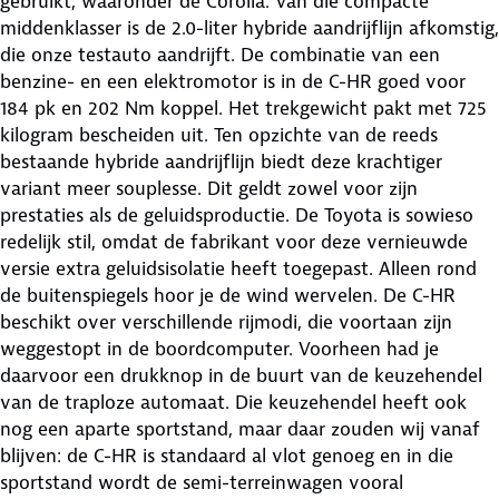
gebruikt, waaronder de Corolla. Van die compacte
middenklasser is de 2.0-liter hybride aandrijflijn afkomstig,
die onze testauto aandrijft. De combinatie van een
benzine- en een elektromotor is in de C-HR goed voor
184 pk en 202 Nm koppel. Het trekgewicht pakt met 725
kilogram bescheiden uit. Ten opzichte van de reeds
bestaande hybride aandrijflijn biedt deze krachtiger
variant meer souplesse. Dit geldt zowel voor zijn
prestaties als de geluidsproductie. De Toyota is sowieso
redelijk stil, omdat de fabrikant voor deze vernieuwde
versie extra geluidsisolatie heeft toegepast. Alleen rond
de buitenspiegels hoor je de wind wervelen. De C-HR
beschikt over verschillende rijmodi, die voortaan zijn
weggestopt in de boordcomputer. Voorheen had je
daarvoor een drukknop in de buurt van de keuzehendel
van de traploze automaat. Die keuzehendel heeft ook
nog een aparte sportstand, maar daar zouden wij vanaf
blijven: de C-HR is standaard al vlot genoeg en in die
sportstand wordt de semi-terreinwagen vooral