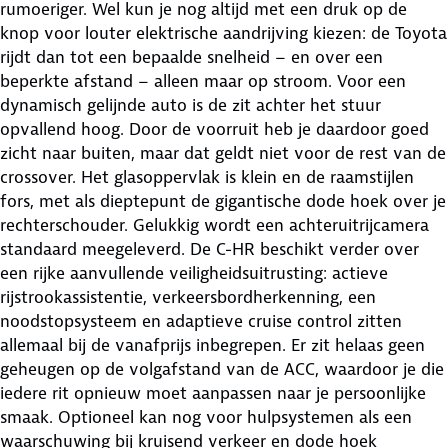
rumoeriger. Wel kun je nog altijd met een druk op de
knop voor louter elektrische aandrijving kiezen: de Toyota
rijdt dan tot een bepaalde snelheid – en over een
beperkte afstand – alleen maar op stroom. Voor een
dynamisch gelijnde auto is de zit achter het stuur
opvallend hoog. Door de voorruit heb je daardoor goed
zicht naar buiten, maar dat geldt niet voor de rest van de
crossover. Het glasoppervlak is klein en de raamstijlen
fors, met als dieptepunt de gigantische dode hoek over je
rechterschouder. Gelukkig wordt een achteruitrijcamera
standaard meegeleverd. De C-HR beschikt verder over
een rijke aanvullende veiligheidsuitrusting: actieve
rijstrookassistentie, verkeersbordherkenning, een
noodstopsysteem en adaptieve cruise control zitten
allemaal bij de vanafprijs inbegrepen. Er zit helaas geen
geheugen op de volgafstand van de ACC, waardoor je die
iedere rit opnieuw moet aanpassen naar je persoonlijke
smaak. Optioneel kan nog voor hulpsystemen als een
waarschuwing bij kruisend verkeer en dode hoek