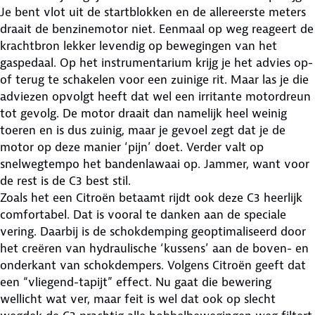
Je bent vlot uit de startblokken en de allereerste meters
draait de benzinemotor niet. Eenmaal op weg reageert de
krachtbron lekker levendig op bewegingen van het
gaspedaal. Op het instrumentarium krijg je het advies op-
of terug te schakelen voor een zuinige rit. Maar las je die
adviezen opvolgt heeft dat wel een irritante motordreun
tot gevolg. De motor draait dan namelijk heel weinig
toeren en is dus zuinig, maar je gevoel zegt dat je de
motor op deze manier ‘pijn’ doet. Verder valt op
snelwegtempo het bandenlawaai op. Jammer, want voor
de rest is de C3 best stil.
Zoals het een Citroën betaamt rijdt ook deze C3 heerlijk
comfortabel. Dat is vooral te danken aan de speciale
vering. Daarbij is de schokdemping geoptimaliseerd door
het creëren van hydraulische ‘kussens’ aan de boven- en
onderkant van schokdempers. Volgens Citroën geeft dat
een “vliegend-tapijt” effect. Nu gaat die bewering
wellicht wat ver, maar feit is wel dat ook op slecht