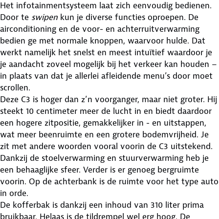
Het infotainmentsysteem laat zich eenvoudig bedienen.
Door te
swipen
kun je diverse functies oproepen. De
airconditioning en de voor- en achterruitverwarming
bedien ge met normale knoppen, waarvoor hulde. Dat
werkt namelijk het snelst en meest intuïtief waardoor je
je aandacht zoveel mogelijk bij het verkeer kan houden –
in plaats van dat je allerlei afleidende menu’s door moet
scrollen.
Deze C3 is hoger dan z’n voorganger, maar niet groter. Hij
steekt 10 centimeter meer de lucht in en biedt daardoor
een hogere zitpositie, gemakkelijker in - en uitstappen,
wat meer beenruimte en een grotere bodemvrijheid. Je
zit met andere woorden vooral voorin de C3 uitstekend.
Dankzij de stoelverwarming en stuurverwarming heb je
een behaaglijke sfeer. Verder is er genoeg bergruimte
voorin. Op de achterbank is de ruimte voor het type auto
in orde.
De kofferbak is dankzij een inhoud van 310 liter prima
bruikbaar. Helaas is de tildrempel wel erg hoog. De