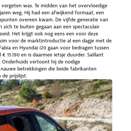
je vergeten was. Te midden van het overvloedige
jaren weg. Hij had een afwijkend formaat, een
 minpunten overeen kwam. De vijfde generatie van
jn zich te buiten gegaan aan een spectaculair
eid. Het krijgt ook nog eens een voor deze
ruim voor de marktintroductie al een dagje met de
 Fabia en Hyundai i20 gaan voor bedragen tussen
€ 15.190 en is daarmee ietsje duurder. Saillant
. Onderhuids vertoont hij de nodige
nauwe betrekkingen die beide fabrikanten
e prijslijst.