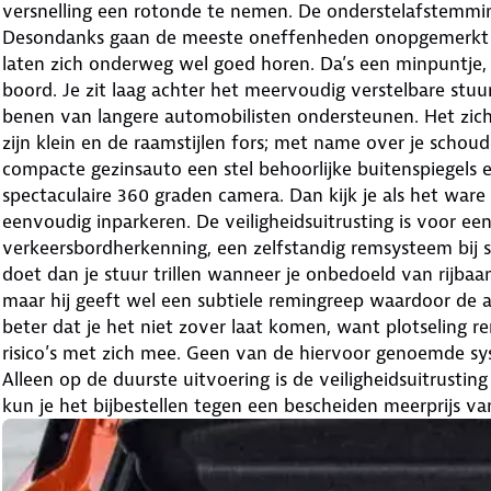
versnelling een rotonde te nemen. De onderstelafstemming 
Desondanks gaan de meeste oneffenheden onopgemerkt o
laten zich onderweg wel goed horen. Da’s een minpuntje,
boord. Je zit laag achter het meervoudig verstelbare stuu
benen van langere automobilisten ondersteunen. Het zich
zijn klein en de raamstijlen fors; met name over je schoude
compacte gezinsauto een stel behoorlijke buitenspiegels 
spectaculaire 360 graden camera. Dan kijk je als het wa
eenvoudig inparkeren. De veiligheidsuitrusting is voor ee
verkeersbordherkenning, een zelfstandig remsysteem bij s
doet dan je stuur trillen wanneer je onbedoeld van rijbaan
maar hij geeft wel een subtiele remingreep waardoor de au
beter dat je het niet zover laat komen, want plotseling
risico’s met zich mee. Geen van de hiervoor genoemde s
Alleen op de duurste uitvoering is de veiligheidsuitrusti
kun je het bijbestellen tegen een bescheiden meerprijs va