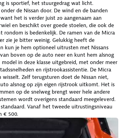
is sportief, het stuurgedrag wat licht.
nder de Nissan door. De wind en de banden
 want het is verder juist zo aangenaam aan
rwiel en beschikt over goede stoelen, die ook de
t rondom is bedenkelijk. De ramen van de Micra
r zie je bitter weinig. Gelukkig heeft de
en kun je hem optioneel uitrusten met Nissans
re van boven op de auto neer en kunt hem alsnog
n model in deze klasse uitgebreid, met onder meer
tadssnelheden en rijstrookassistentie. De Micra
 wisselt. Zelf terugsturen doet de Nissan niet,
to alsnog op zijn eigen rijstrook uitkomt. Het is
 remmen op de snelweg brengt weer hele andere
ystemen wordt overigens standaard meegeleverd.
ng standaard. Vanaf het tweede uitrustingsniveau
n € 500.