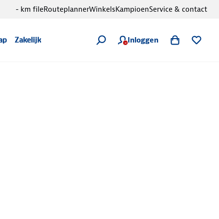
- km file
Routeplanner
Winkels
Kampioen
Service & contact
Inloggen
ap
Zakelijk