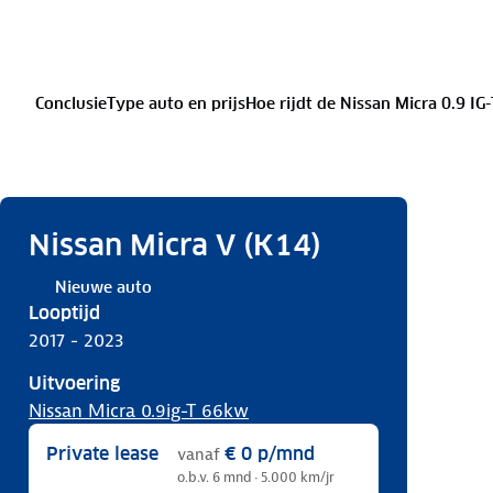
Conclusie
Type auto en prijs
Hoe rijdt de Nissan Micra 0.9 IG
Nissan Micra V (K14)
Nieuwe auto
Looptijd
2017 - 2023
Uitvoering
Nissan Micra 0.9ig-T 66kw
Private lease
€ 0
p/mnd
vanaf
o.b.v. 6 mnd · 5.000 km/jr