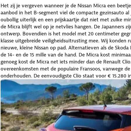
Het zij je vergeven wanneer je de Nissan Micra een beet
aanbod in het B-segment viel de compacte gezinsauto al 
oubollig uiterlijk en een prijskaartje dat niet met zulke
de Micra blijft wel op je netvlies hangen. De Japanners zi
ontwerp. Bovendien is het model met 20 centimeter gegro
klasse uitgebreide veiligheidsuitrusting mee. Wij konden 
nieuwe, kleine Nissan op pad. Alternatieven als de Skoda
de 14- en de 15 mille van de hand. De Micra kost minimaal 
genoeg kost de Micra net iets minder dan de Renault Clio
overeenkomsten met de populaire Fransoos, vanwege de 
onderhouden. De eenvoudigste Clio staat voor € 15.280 in d