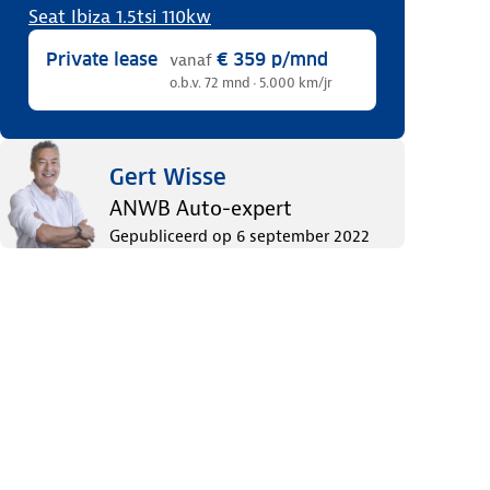
Seat Ibiza 1.5tsi 110kw
Private lease
€ 359
p/mnd
vanaf
o.b.v. 72 mnd · 5.000 km/jr
Gert Wisse
ANWB Auto-expert
Gepubliceerd op
6 september 2022