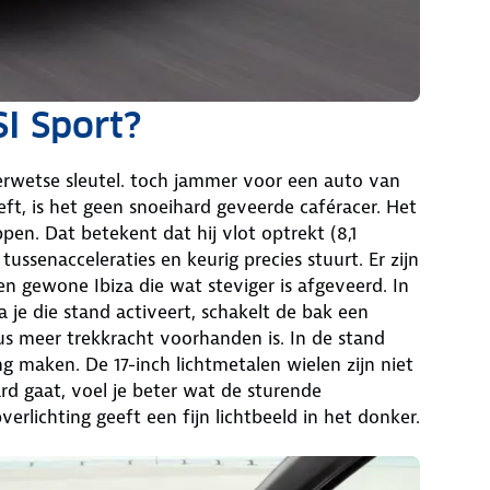
SI Sport?
erwetse sleutel. toch jammer voor een auto van
eft, is het geen snoeihard geveerde caféracer. Het
pen. Dat betekent dat hij vlot optrekt (8,1
tussenacceleraties en keurig precies stuurt. Er zijn
en gewone Ibiza die wat steviger is afgeveerd. In
 je die stand activeert, schakelt de bak een
us meer trekkracht voorhanden is. In de stand
g maken. De 17-inch lichtmetalen wielen zijn niet
rd gaat, voel je beter wat de sturende
rlichting geeft een fijn lichtbeeld in het donker.