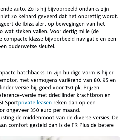
dende auto. Zo is hij bijvoorbeeld ondanks zijn
niet zo keihard geveerd dat het onprettig wordt.
geert de Ibiza alert op bewegingen van het
o wat steken vallen. Voor dertig mille (de
eze compacte klasse bijvoorbeeld navigatie en een
een ouderwetse sleutel.
mpacte hatchbacks. In zijn huidige vorm is hij er
nzinemotor, met vermogens variërend van 80, 95 en
linder versie bij, goed voor 150 pk. Prijzen
eference-versie met driecilinder krachtbron en
SI Sport
private leasen
reken dan op een
oor ongeveer 350 euro per maand.
itrusting de middenmoot van de diverse versies. De
an comfort gesteld dan is de FR Plus de betere