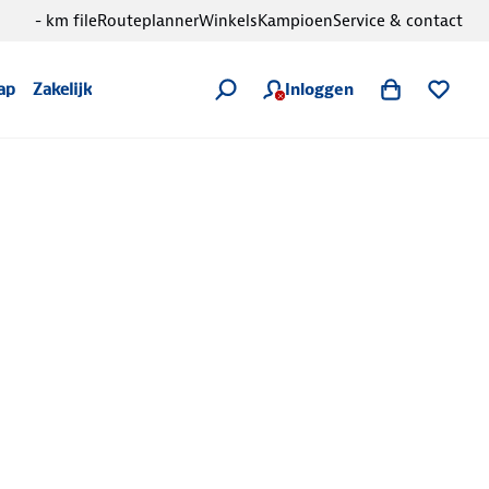
- km file
Routeplanner
Winkels
Kampioen
Service & contact
Inloggen
ap
Zakelijk