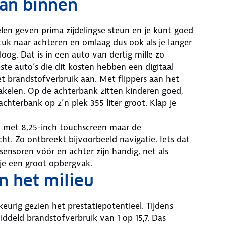
van binnen
oelen geven prima zijdelingse steun en je kunt goed
 stuk naar achteren en omlaag dus ook als je langer
oog. Dat is in een auto van dertig mille zo
e auto’s die dit kosten hebben een digitaal
 brandstofverbruik aan. Met flippers aan het
hakelen. Op de achterbank zitten kinderen goed,
chterbank op z’n plek 355 liter groot. Klap je
 met 8,25-inch touchscreen maar de
ht. Zo ontbreekt bijvoorbeeld navigatie. Iets dat
sensoren vóór en achter zijn handig, net als
 je een groot opbergvak.
en het milieu
keurig gezien het prestatiepotentieel. Tijdens
iddeld brandstofverbruik van 1 op 15,7. Das