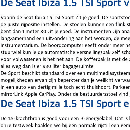
De Seat Ibiza 1.5 TSI Sport 
Voorin de Seat Ibiza 1.5 TSI Sport Zit je goed. De sportst
de juiste rijpositie instellen. De stoelen kunnen een flink
bent dan 1 meter 80 zit je goed. De instrumenten zijn anal
langzamerhand een uitzondering aan het worden, de meest
instrumentarium. De boordcomputer geeft onder meer het
stuurwiel kun je de automatische versnellingsbak zelf sc
voor volwassenen is het net aan. De kofferbak is met de a
alles weg dan is er 930 liter bagageruimte.
De Sport beschikt standaard over een multimediasysteem
mogelijkheden ervan zijn beperkter dan je wellicht verwac
in een auto van dertig mille toch echt thuishoort. Parkeer
mirrorLink Apple CarPlay. Onder de bestuurdersstoel vind
De Seat Ibiza 1.5 TSI Sport 
De 1.5-krachtbron is goed voor een B-energielabel. Dat is 
onze testweek haalden we bij een normale rijstijl een gem