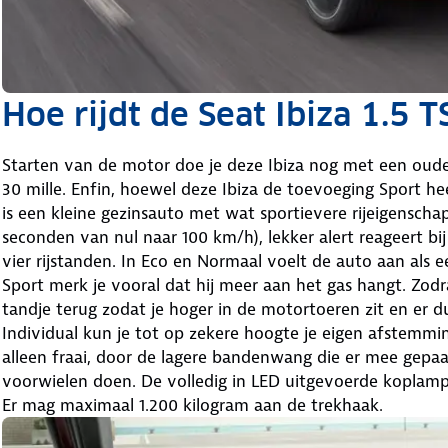
Hoe rijdt de Seat Ibiza 1.5 T
Starten van de motor doe je deze Ibiza nog met een oud
30 mille. Enfin, hoewel deze Ibiza de toevoeging Sport he
is een kleine gezinsauto met wat sportievere rijeigenschap
seconden van nul naar 100 km/h), lekker alert reageert bij 
vier rijstanden. In Eco en Normaal voelt de auto aan als e
Sport merk je vooral dat hij meer aan het gas hangt. Zodra
tandje terug zodat je hoger in de motortoeren zit en er d
Individual kun je tot op zekere hoogte je eigen afstemmin
alleen fraai, door de lagere bandenwang die er mee gepaa
voorwielen doen. De volledig in LED uitgevoerde koplampve
Er mag maximaal 1.200 kilogram aan de trekhaak.