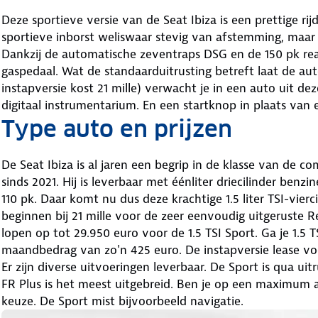
Deze sportieve versie van de Seat Ibiza is een prettige rij
sportieve inborst weliswaar stevig van afstemming, maar 
Dankzij de automatische zeventraps DSG en de 150 pk rea
gaspedaal. Wat de standaarduitrusting betreft laat de aut
instapversie kost 21 mille) verwacht je in een auto uit d
digitaal instrumentarium. En een startknop in plaats van 
Type auto en prijzen
De Seat Ibiza is al jaren een begrip in de klasse van de co
sinds 2021. Hij is leverbaar met éénliter driecilinder be
110 pk. Daar komt nu dus deze krachtige 1.5 liter TSI-vierci
beginnen bij 21 mille voor de zeer eenvoudig uitgeruste R
lopen op tot 29.950 euro voor de 1.5 TSI Sport. Ga je 1.5 T
maandbedrag van zo'n 425 euro. De instapversie lease v
Er zijn diverse uitvoeringen leverbaar. De Sport is qua u
FR Plus is het meest uitgebreid. Ben je op een maximum a
keuze. De Sport mist bijvoorbeeld navigatie.