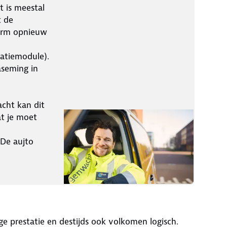
t is meestal
t de
herm opnieuw
atiemodule).
seming in
acht kan dit
at je moet
 De aujto
e prestatie en destijds ook volkomen logisch.