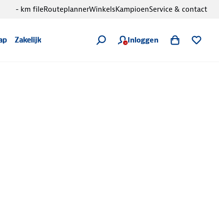
- km file
Routeplanner
Winkels
Kampioen
Service & contact
Inloggen
ap
Zakelijk