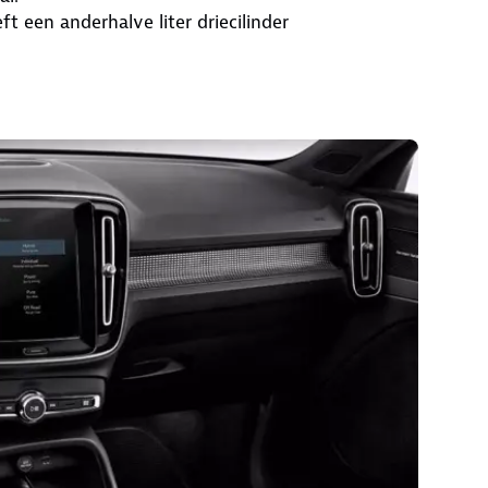
ft een anderhalve liter driecilinder