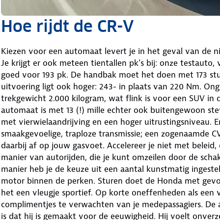
Hoe rijdt de CR-V
Kiezen voor een automaat levert je in het geval van de n
Je krijgt er ook meteen tientallen pk’s bij: onze testauto,
goed voor 193 pk. De handbak moet het doen met 173 stu
uitvoering ligt ook hoger: 243- in plaats van 220 Nm. On
trekgewicht 2.000 kilogram, wat flink is voor een SUV in 
automaat is met 13 (!) mille echter ook buitengewoon stev
met vierwielaandrijving en een hoger uitrustingsniveau.
smaakgevoelige, traploze transmissie; een zogenaamde C
daarbij af op jouw gasvoet. Accelereer je niet met beleid
manier van autorijden, die je kunt omzeilen door de schak
manier heb je de keuze uit een aantal kunstmatig ingestel
motor binnen de perken. Sturen doet de Honda met gevoe
het een vleugje sportief. Op korte oneffenheden als een
complimentjes te verwachten van je medepassagiers. De a
is dat hij is gemaakt voor de eeuwigheid. Hij voelt onverze