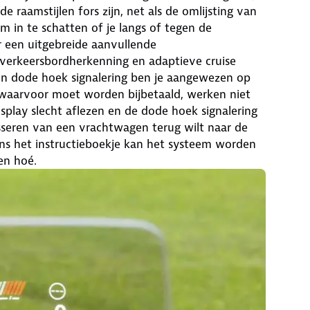
raamstijlen fors zijn, net als de omlijsting van
m in te schatten of je langs of tegen de
r een uitgebreide aanvullende
e, verkeersbordherkenning en adaptieve cruise
y en dode hoek signalering ben je aangewezen op
 waarvoor moet worden bijbetaald, werken niet
splay slecht aflezen en de dode hoek signalering
asseren van een vrachtwagen terug wilt naar de
gens het instructieboekje kan het systeem worden
en hoé.