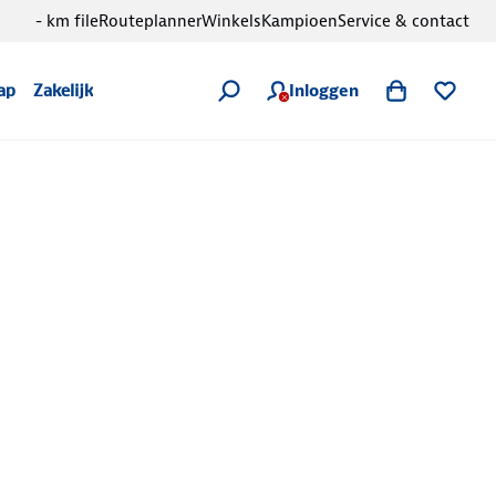
- km file
Routeplanner
Winkels
Kampioen
Service & contact
Inloggen
ap
Zakelijk