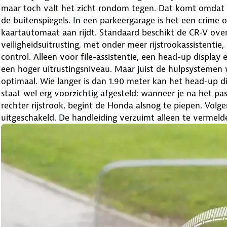
maar toch valt het zicht rondom tegen. Dat komt omdat de 
de buitenspiegels. In een parkeergarage is het een crime o
kaartautomaat aan rijdt. Standaard beschikt de CR-V ove
veiligheidsuitrusting, met onder meer rijstrookassistenti
control. Alleen voor file-assistentie, een head-up displa
een hoger uitrustingsniveau. Maar juist de hulpsystemen
optimaal. Wie langer is dan 1.90 meter kan het head-up di
staat wel erg voorzichtig afgesteld: wanneer je na het p
rechter rijstrook, begint de Honda alsnog te piepen. Vol
uitgeschakeld. De handleiding verzuimt alleen te vermeld