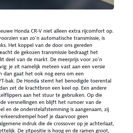
ieuwe Honda CR-V niet alleen extra rijcomfort op.
 voorzien van zo’n automatische transmissie, is
ks. Het koppel van de door ons gereden
geacht de gekozen transmissie bedraagt het
dit deel van de markt. De meerprijs voor zo’n
ig: je zit namelijk meteen vast aan een versie
 En dan gaat het ook nog eens om een
VT-bak. De Honda stemt het benodigde toerental
, dan zet de krachtbron een keel op. Een andere
elflippers aan het stuur te gebruiken. Op die
de versnellingen en blijft het rumoer van de
l en de onderstelafstemming is aangenaam, zij
 verkeersdrempel hoef je daarvoor geen
lgemene indruk die de crossover op je achterlaat,
ttelijk. De zitpositie is hoog en de ramen groot,