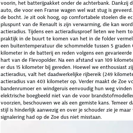
voorin, het batterijpakket onder de achterbank. Dankzij 
auto, die voor een Franse wagen wel wat stug is geveerd.
de bocht. Je zit ook hoog, op comfortabele stoelen die ec
pluspunt van de Renault is zijn verwarming, die kan wor
actieradius. Tijdens een actieradiusproef lieten we hem t
praktijk in de buurt te komen van het in de folder vermelde
een buitentemperatuur die schommelde tussen 5 graden C
kilometer in de batterij en reden volgens een gevarieer
hart van de Flevopolder. Na een afstand van 109 kilome
er dus 15 kilometer bíj gereden. Hoewel we enthousiast 
actieradius, valt het daadwerkelijke rijbereik (249 kilomet
actieradius van 403 kilometer op. Verder maakt de Zoe vo
bandenrumoer en windgeruis eenvoudig hun weg vinden n
elektrische boegbeeld niet van de voor brandstofmodellen
voorzien, beschouwen we als een gemiste kans. Temeer d
stijl is hinderlijk aanwezig en over je schouder zie je ma
signalering had op de Zoe dus niet misstaan.