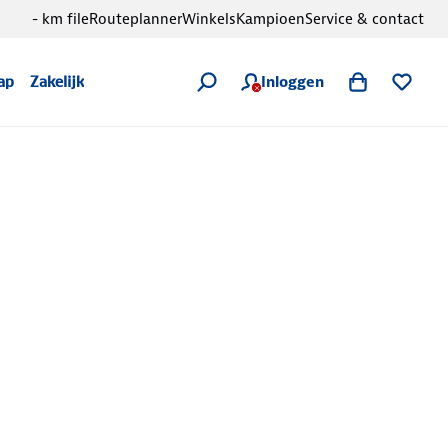
- km file
Routeplanner
Winkels
Kampioen
Service & contact
Inloggen
ap
Zakelijk