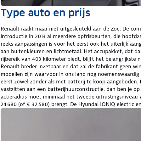
Type auto en prijs
Renault raakt maar niet uitgesleuteld aan de Zoe. De comp
introductie in 2013 al meerdere opfrisbeurten, die hoofdz
reeks aanpassingen is voor het eerst ook het uiterlijk aan
aan buitenkleuren en lichtmetaal. Het accupakket, dat dan
rijbereik van 403 kilometer biedt, blijft het belangrijkste
Renault breder inzetbaar en dat zal de fabrikant geen win
modellen zijn waarvoor in ons land nog noemenswaardig f
eerst zowel zonder als met batterij te koop aangeboden. I
vastzitten aan een batterijhuurconstructie, dan ben je op 
actieradius moet minimaal het tweede uitrustingsniveau 
24.680 (of € 32.580) brengt. De Hyundai IONIQ electric en