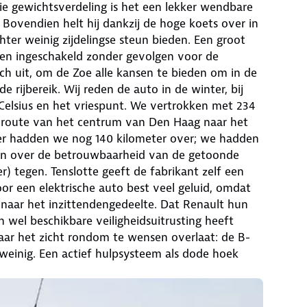
die gewichtsverdeling is het een lekker wendbare
 Bovendien helt hij dankzij de hoge koets over in
hter weinig zijdelingse steun bieden. Een groot
den ingeschakeld zonder gevolgen voor de
och uit, om de Zoe alle kansen te bieden om in de
 rijbereik. Wij reden de auto in de winter, bij
elsius en het vriespunt. We vertrokken met 234
de route van het centrum van Den Haag naar het
ter hadden we nog 140 kilometer over; we hadden
zijn over de betrouwbaarheid van de getoonde
er) tegen. Tenslotte geeft de fabrikant zelf een
or een elektrische auto best veel geluid, omdat
aar het inzittendengedeelte. Dat Renault hun
 wel beschikbare veiligheidsuitrusting heeft
aar het zicht rondom te wensen overlaat: de B-
ar weinig. Een actief hulpsysteem als dode hoek