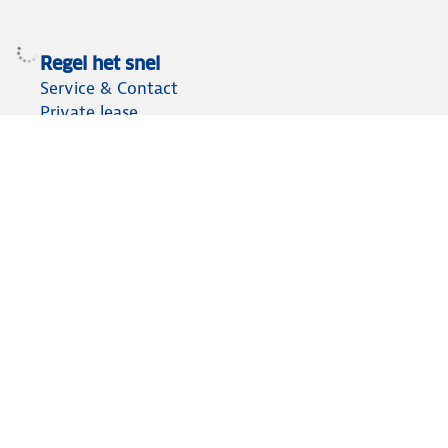
Regel het snel
Service & Contact
Private lease
ANWB Autoverkoopservice
Occasions
Alles voor je auto
Vignetten & Milieustickers
Auto artikelen
Laadpassen
Over ANWB
Werken bij ANWB
Vereniging en bedrijf
Voor de pers
Voorbereid op weg
Wegenwacht
Autoverzekering
Onderweg app