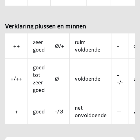
Verklaring plussen en minnen
zeer
ruim
++
Ø/+
-
on
goed
voldoende
goed
tot
-
+/++
Ø
voldoende
sl
zeer
-/-
goed
net
+
goed
-/Ø
--
ze
onvoldoende