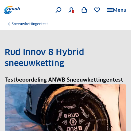
Menu
Sneeuwkettingentest
Rud Innov 8 Hybrid
sneeuwketting
Testbeoordeling ANWB Sneeuwkettingentest