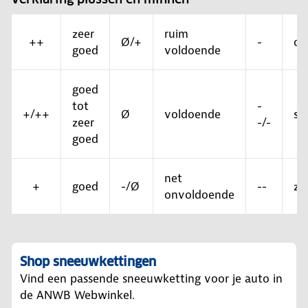
zeer
ruim
++
Ø/+
-
on
goed
voldoende
goed
tot
-
+/++
Ø
voldoende
sl
zeer
-/-
goed
net
+
goed
-/Ø
--
ze
onvoldoende
Shop sneeuwkettingen
Vind een passende sneeuwketting voor je auto in
de ANWB Webwinkel.