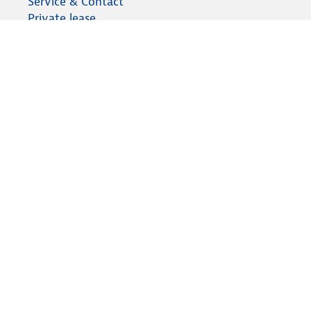
Service & Contact
Private lease
ANWB Autoverkoopservice
Occasions
Alles voor je auto
Vignetten & Milieustickers
Auto artikelen
Laadpassen
Over ANWB
Werken bij ANWB
Vereniging en bedrijf
Voor de pers
Voorbereid op weg
Wegenwacht
Autoverzekering
Onderweg app