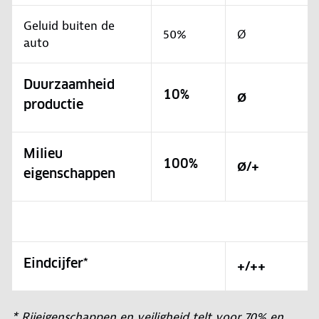
Geluid buiten de
50%
Ø
auto
Duurzaamheid
10%
Ø
productie
Milieu
100%
Ø/+
eigenschappen
Eindcijfer*
+/++
* Rijeigenschappen en veiligheid telt voor 70% en