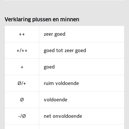
Verklaring plussen en minnen
++
zeer goed
+/++
goed tot zeer goed
+
goed
Ø/+
ruim voldoende
Ø
voldoende
-/Ø
net onvoldoende