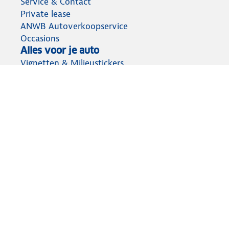
Service & Contact
Private lease
ANWB Autoverkoopservice
Occasions
Alles voor je auto
Vignetten & Milieustickers
Auto artikelen
Laadpassen
Over ANWB
Werken bij ANWB
Vereniging en bedrijf
Voor de pers
Voorbereid op weg
Wegenwacht
Autoverzekering
Onderweg app