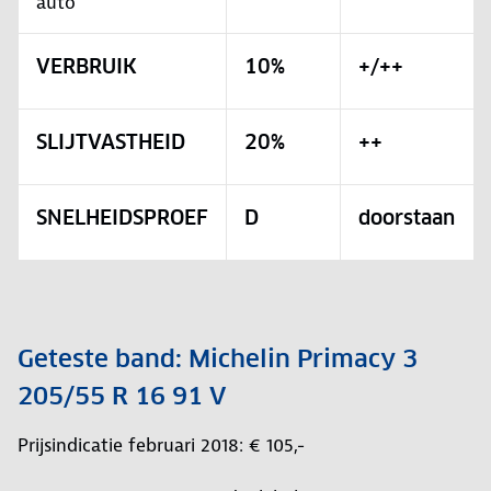
auto
VERBRUIK
10%
+/++
SLIJTVASTHEID
20%
++
SNELHEIDSPROEF
D
doorstaan
Geteste band: Michelin Primacy 3
205/55 R 16 91 V
Prijsindicatie februari 2018: € 105,-