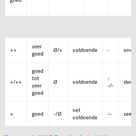
goed
zeer
++
Ø/+
voldoende
-
onvo
goed
goed
tot
-
+/++
Ø
voldoende
slech
zeer
-/-
goed
net
+
goed
-/Ø
--
zeer 
voldoende