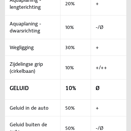
Aquaplaning -
20%
+
lengterichting
Aquaplaning -
10%
-/Ø
dwarsrichting
Wegligging
30%
+
Zijdelingse grip
10%
+/++
(cirkelbaan)
GELUID
10%
Ø
Geluid in de auto
50%
+
Geluid buiten de
50%
-/Ø