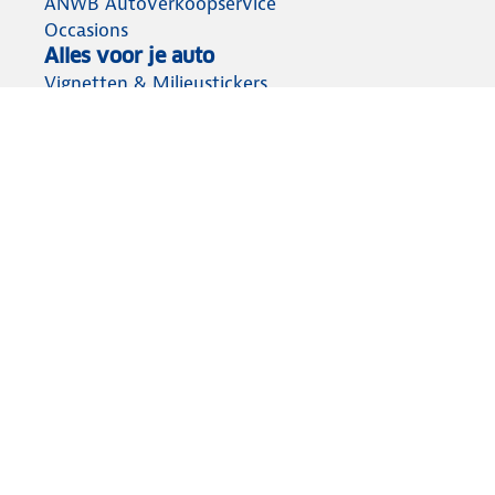
ANWB Autoverkoopservice
Occasions
Alles voor je auto
Vignetten & Milieustickers
Auto artikelen
Laadpassen
Over ANWB
Werken bij ANWB
Vereniging en bedrijf
Voor de pers
Voorbereid op weg
Wegenwacht
Autoverzekering
Onderweg app
Aansprakelijkheid
Privacy statement
Cookies wijzigen