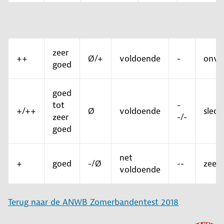
zeer
++
Ø/+
voldoende
-
onvo
goed
goed
tot
-
+/++
Ø
voldoende
slech
zeer
-/-
goed
net
+
goed
-/Ø
--
zeer 
voldoende
Terug naar de ANWB Zomerbandentest 2018