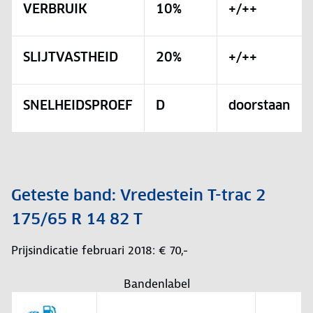
VERBRUIK
10%
+/++
SLIJTVASTHEID
20%
+/++
SNELHEIDSPROEF
D
doorstaan
Geteste band: Vredestein T-trac 2
175/65 R 14 82 T
Prijsindicatie februari 2018: € 70,-
Bandenlabel