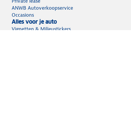
Private lease
ANWB Autoverkoopservice
Occasions
Alles voor je auto
Vignetten & Milieustickers
Auto artikelen
Laadpassen
Over ANWB
Werken bij ANWB
Vereniging en bedrijf
Voor de pers
Voorbereid op weg
Wegenwacht
Autoverzekering
Onderweg app