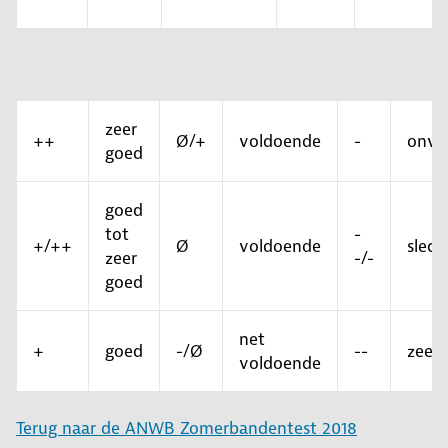
zeer
++
Ø/+
voldoende
-
onvo
goed
goed
tot
-
+/++
Ø
voldoende
slech
zeer
-/-
goed
net
+
goed
-/Ø
--
zeer 
voldoende
Terug naar de ANWB Zomerbandentest 2018