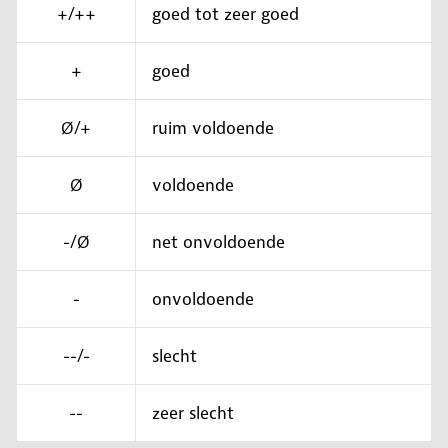
+/++
goed tot zeer goed
+
goed
Ø/+
ruim voldoende
Ø
voldoende
-/Ø
net onvoldoende
-
onvoldoende
--/-
slecht
--
zeer slecht