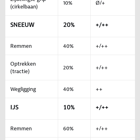
10%
Ø/+
(cirkelbaan)
SNEEUW
20%
+/++
Remmen
40%
+/++
Optrekken
20%
+/++
(tractie)
Wegligging
40%
++
IJS
10%
+/++
Remmen
60%
+/++