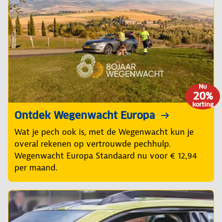
Nu
20%
korting
Ontdek Wegenwacht Europa
Wat je pech ook is, met de Wegenwacht kun je
overal rekenen op vertrouwde pechhulp.
Wegenwacht Europa Standaard nu voor € 12,94
per maand.