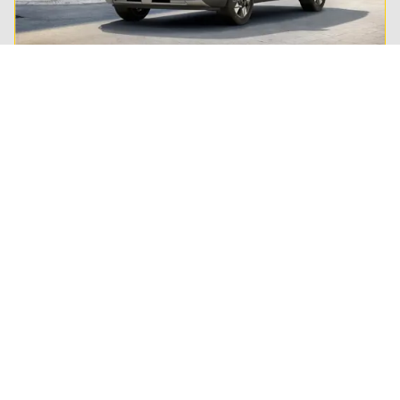
Private lease
Steeds meer Nederlanders leasen hun privé-auto.
Lees alles over private lease en ontdek of het ook
wat voor jou is.
Regel het snel
Service & Contact
Private lease
ANWB Autoverkoopservice
Occasions