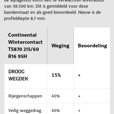
de slijtagetest komt een te verwachten levensduur
van 38.500 km. Dit is gemiddeld voor deze
bandenmaat en als goed beoordeeld. Nieuw is de
profieldiepte 8,7 mm.
Continental
Wintercontact
Weging
Beoordeling
TS870 215/60
R16 95H
DROOG
15%
+
WEGDEK
Rijeigenschappen
40%
+
Veilig weggedrag
40%
+