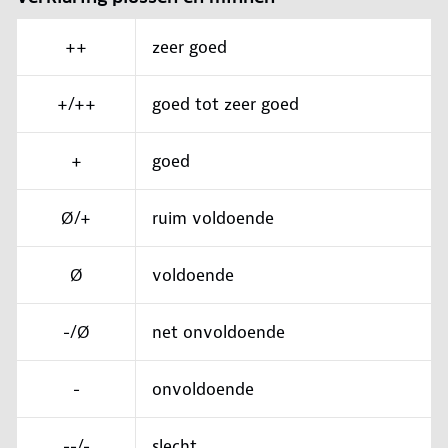
++
zeer goed
+/++
goed tot zeer goed
+
goed
Ø/+
ruim voldoende
Ø
voldoende
-/Ø
net onvoldoende
-
onvoldoende
--/-
slecht