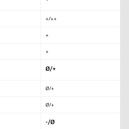
+/++
+
+
Ø/+
Ø/+
Ø/+
-/Ø