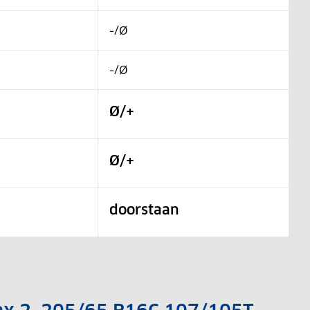
-/Ø
-/Ø
Ø/+
Ø/+
doorstaan