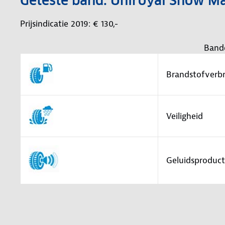
Geteste band: Uniroyal Snow 
Prijsindicatie 2019: € 130,-
Band
Brandstofverbr
Veiligheid
Geluidsproduct