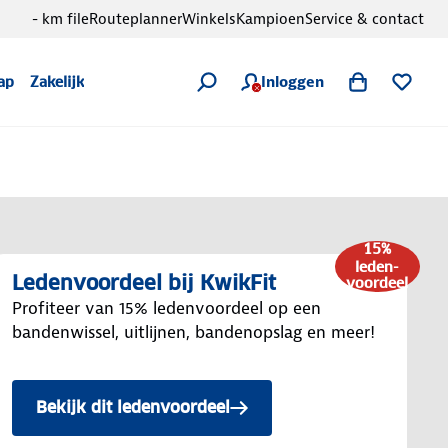
- km file
Routeplanner
Winkels
Kampioen
Service & contact
Inloggen
ap
Zakelijk
15%
leden-
Ledenvoordeel bij KwikFit
voordeel
Profiteer van 15% ledenvoordeel op een
bandenwissel, uitlijnen, bandenopslag en meer!
Bekijk dit ledenvoordeel