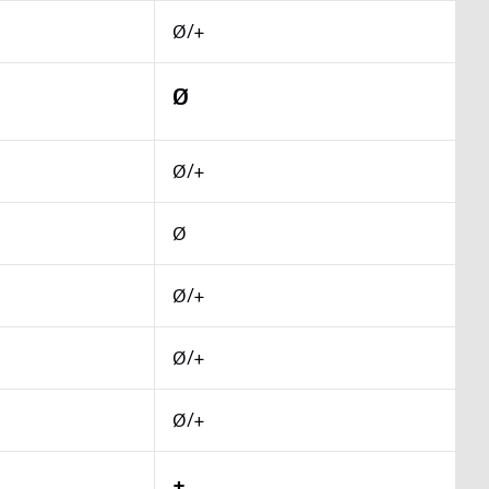
Ø/+
Ø
Ø/+
Ø
Ø/+
Ø/+
Ø/+
+