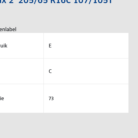
Max 2 205/65 R16C 107/105T
enlabel
uik
E
C
ie
73