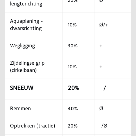
20%
Ø
lengterichting
Aquaplaning -
10%
Ø/+
dwarsrichting
Wegligging
30%
+
Zijdelingse grip
10%
+
(cirkelbaan)
SNEEUW
20%
--/-
Remmen
40%
Ø
Optrekken (tractie)
20%
-/Ø