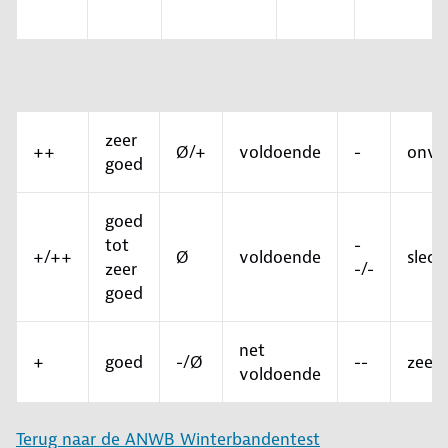
zeer
++
Ø/+
voldoende
-
onvo
goed
goed
tot
-
+/++
Ø
voldoende
slech
zeer
-/-
goed
net
+
goed
-/Ø
--
zeer 
voldoende
Terug naar de ANWB Winterbandentest