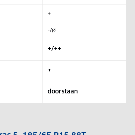
+
-/Ø
+/++
+
doorstaan