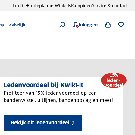
- km file
Routeplanner
Winkels
Kampioen
Service & contact
Inloggen
ap
Zakelijk
15%
leden-
Ledenvoordeel bij KwikFit
voordeel
Profiteer van 15% ledenvoordeel op een
bandenwissel, uitlijnen, bandenopslag en meer!
Bekijk dit ledenvoordeel