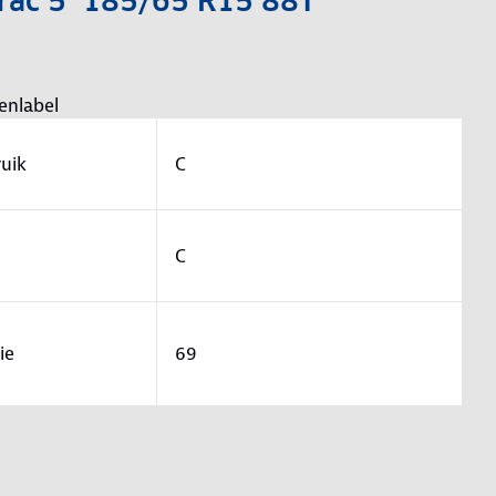
trac 5 185/65 R15 88T
enlabel
uik
C
C
ie
69