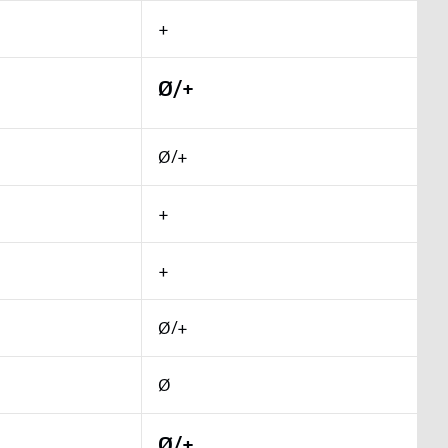
+
Ø/+
Ø/+
+
+
Ø/+
Ø
Ø/+