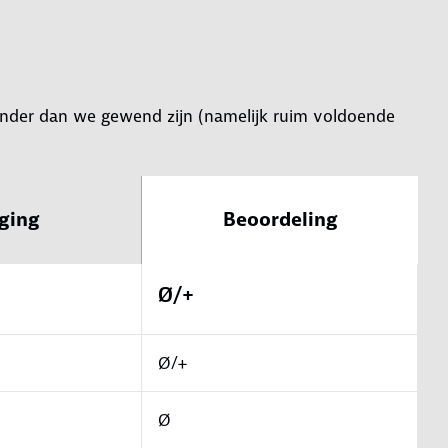
 minder dan we gewend zijn (namelijk ruim voldoende
ging
Beoordeling
Ø/+
Ø/+
Ø