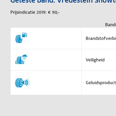
Geteste band: Vredestein Snow
Prijsindicatie 2019: € 90,-
Band
Brandstofverbr
Veiligheid
Geluidsproduct