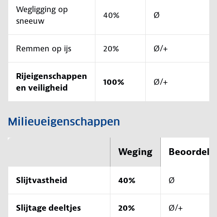
Wegligging op
40%
Ø
sneeuw
Remmen op ijs
20%
Ø/+
Rijeigenschappen
100%
Ø/+
en veiligheid
Milieueigenschappen
Weging
Beoordeli
Slijtvastheid
40%
Ø
Slijtage deeltjes
20%
Ø/+