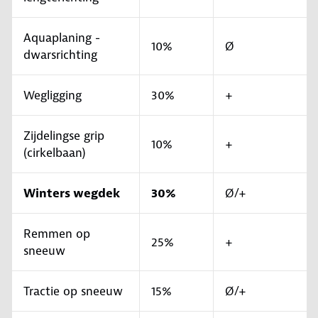
Aquaplaning -
10%
Ø
dwarsrichting
Wegligging
30%
+
Zijdelingse grip
10%
+
(cirkelbaan)
Winters wegdek
30%
Ø/+
Remmen op
25%
+
sneeuw
Tractie op sneeuw
15%
Ø/+