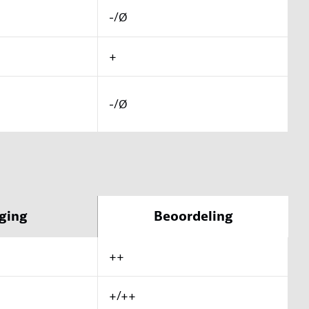
-/Ø
+
-/Ø
ging
Beoordeling
++
+/++