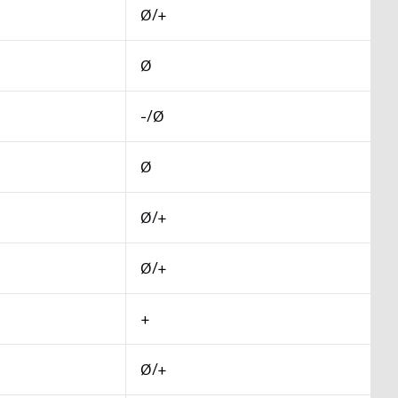
Ø/+
Ø
-/Ø
Ø
Ø/+
Ø/+
+
Ø/+