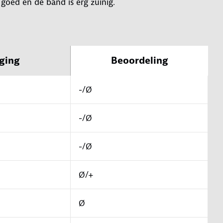
 goed en de band is erg zuinig.
ging
Beoordeling
-/Ø
-/Ø
-/Ø
Ø/+
Ø