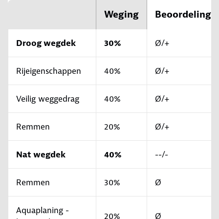
Weging
Beoordeling
Droog wegdek
30%
Ø/+
Rijeigenschappen
40%
Ø/+
Veilig weggedrag
40%
Ø/+
Remmen
20%
Ø/+
Nat wegdek
40%
--/-
Remmen
30%
Ø
Aquaplaning -
20%
Ø