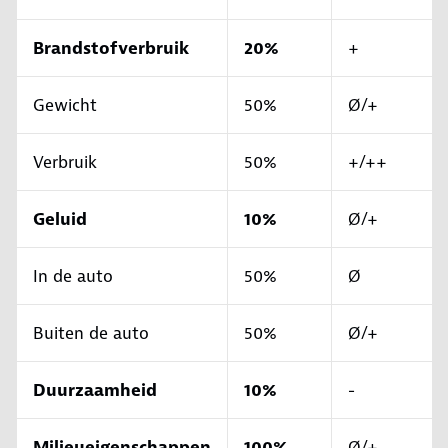
Brandstofverbruik
20%
+
Gewicht
50%
Ø/+
Verbruik
50%
+/++
Geluid
10%
Ø/+
In de auto
50%
Ø
Buiten de auto
50%
Ø/+
Duurzaamheid
10%
-
Milieueigenschappen
100%
Ø/+