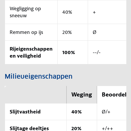
Wegligging op
40%
+
sneeuw
Remmen op ijs
20%
Ø
Rijeigenschappen
100%
--/-
en veiligheid
Milieueigenschappen
Weging
Beoordeli
Slijtvastheid
40%
Ø/+
Slijtage deeltjes
20%
+/++