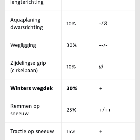
lengterichting
Aquaplaning -
10%
-/Ø
dwarsrichting
Wegligging
30%
--/-
Zijdelingse grip
10%
Ø
(cirkelbaan)
Winters wegdek
30%
+
Remmen op
25%
+/++
sneeuw
Tractie op sneeuw
15%
+