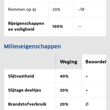
Remmen op ijs
20%
-/Ø
Rijeigenschappen
100%
--
en veiligheid
Milieueigenschappen
Weging
Beoordeli
Slijtvastheid
40%
+
Slijtage deeltjes
20%
+
Brandstofverbruik
20%
Ø