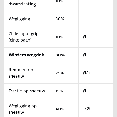
10%
-
dwarsrichting
Wegligging
30%
--
Zijdelingse grip
10%
Ø
(cirkelbaan)
Winters wegdek
30%
Ø
Remmen op
25%
Ø/+
sneeuw
Tractie op sneeuw
15%
Ø
Wegligging op
40%
-/Ø
sneeuw