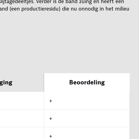
lijtagedeeltjes. Verder is de band zuing en heeft een
band (een productieresidu) die nu onnodig in het milieu
ging
Beoordeling
+
+
+