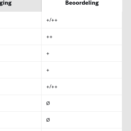
ging
Beoordeling
+/++
++
+
+
+/++
Ø
Ø