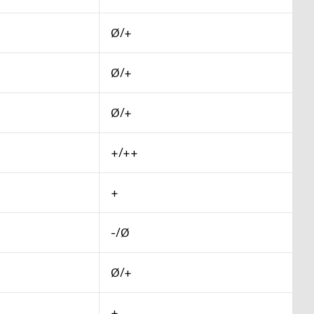
Ø/+
Ø/+
Ø/+
+/++
+
-/Ø
Ø/+
+