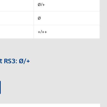
Ø/+
Ø
+/++
t RS3: Ø/+