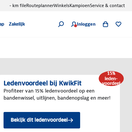
- km file
Routeplanner
Winkels
Kampioen
Service & contact
Inloggen
ap
Zakelijk
15%
leden-
Ledenvoordeel bij KwikFit
voordeel
Profiteer van 15% ledenvoordeel op een
bandenwissel, uitlijnen, bandenopslag en meer!
Bekijk dit ledenvoordeel