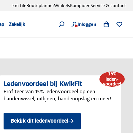
- km file
Routeplanner
Winkels
Kampioen
Service & contact
Inloggen
ap
Zakelijk
15%
leden-
Ledenvoordeel bij KwikFit
voordeel
Profiteer van 15% ledenvoordeel op een
bandenwissel, uitlijnen, bandenopslag en meer!
Bekijk dit ledenvoordeel