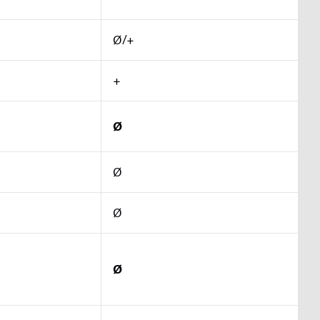
Ø/+
+
Ø
Ø
Ø
Ø