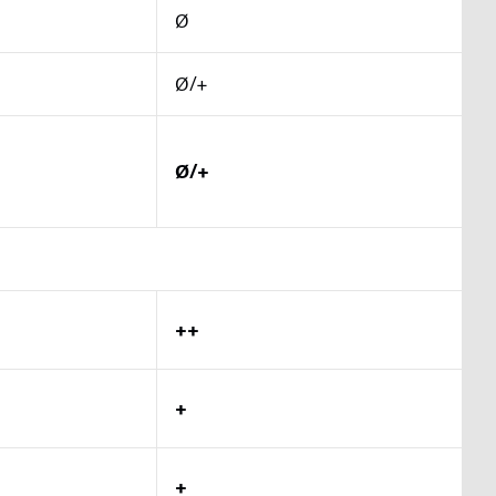
Ø
Ø/+
Ø/+
++
+
+