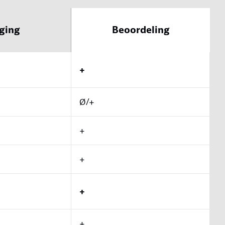
ging
Beoordeling
+
Ø/+
+
+
+
+