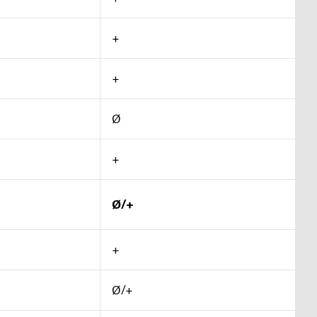
+
+
Ø
+
Ø/+
+
Ø/+