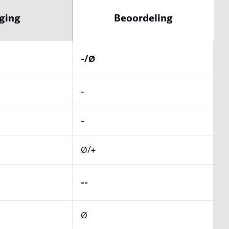
ging
Beoordeling
-/Ø
-
-
Ø/+
--
Ø