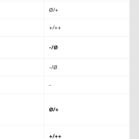
Ø/+
+/++
-/Ø
-/Ø
-
Ø/+
+/++