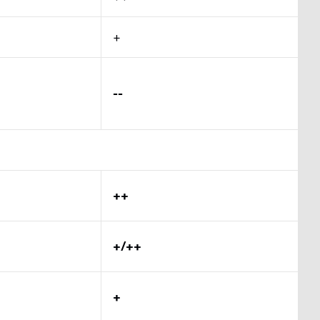
+
--
++
+/++
+