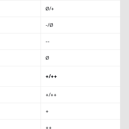
Ø/+
-/Ø
--
Ø
+/++
+/++
+
++