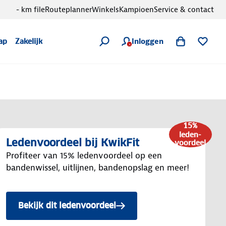
- km file
Routeplanner
Winkels
Kampioen
Service & contact
Inloggen
ap
Zakelijk
15%
leden-
Ledenvoordeel bij KwikFit
voordeel
Profiteer van 15% ledenvoordeel op een
bandenwissel, uitlijnen, bandenopslag en meer!
Bekijk dit ledenvoordeel