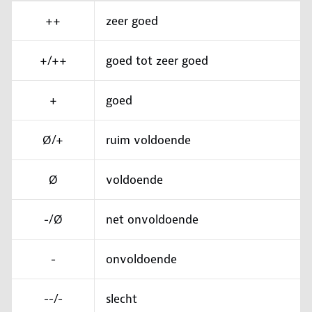
++
zeer goed
+/++
goed tot zeer goed
+
goed
Ø/+
ruim voldoende
Ø
voldoende
-/Ø
net onvoldoende
-
onvoldoende
--/-
slecht