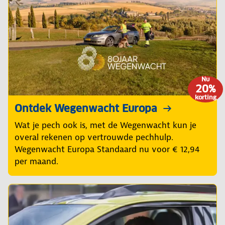
Nu
20%
korting
Ontdek Wegenwacht Europa
Wat je pech ook is, met de Wegenwacht kun je
overal rekenen op vertrouwde pechhulp.
Wegenwacht Europa Standaard nu voor € 12,94
per maand.