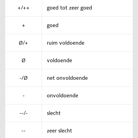
+/++
goed tot zeer goed
+
goed
Ø/+
ruim voldoende
Ø
voldoende
-/Ø
net onvoldoende
-
onvoldoende
--/-
slecht
--
zeer slecht