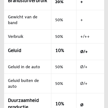
Brandstofverbruik
20%
+
Gewicht van de
50%
+
band
Verbruik
50%
+/++
Geluid
10%
Ø/+
Geluid in de auto
50%
Ø/+
Geluid buiten de
50%
Ø/+
auto
Duurzaamheid
10%
Ø
productie