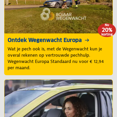
Nu
20%
korting
Ontdek Wegenwacht Europa
Wat je pech ook is, met de Wegenwacht kun je
overal rekenen op vertrouwde pechhulp.
Wegenwacht Europa Standaard nu voor € 12,94
per maand.