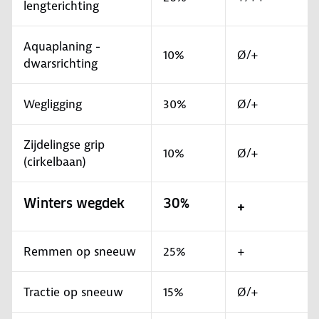
lengterichting
Aquaplaning -
10%
Ø/+
dwarsrichting
Wegligging
30%
Ø/+
Zijdelingse grip
10%
Ø/+
(cirkelbaan)
Winters wegdek
30%
+
Remmen op sneeuw
25%
+
Tractie op sneeuw
15%
Ø/+