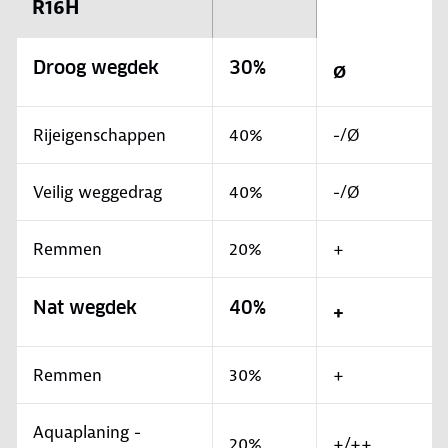
R16H
Droog wegdek
30%
Ø
Rijeigenschappen
40%
-/Ø
Veilig weggedrag
40%
-/Ø
Remmen
20%
+
Nat wegdek
40%
+
Remmen
30%
+
Aquaplaning -
20%
+/++