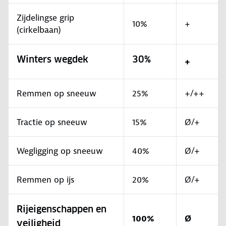
Zijdelingse grip
10%
+
(cirkelbaan)
Winters wegdek
30%
+
Remmen op sneeuw
25%
+/++
Tractie op sneeuw
15%
Ø/+
Wegligging op sneeuw
40%
Ø/+
Remmen op ijs
20%
Ø/+
Rijeigenschappen en
100%
Ø
veiligheid