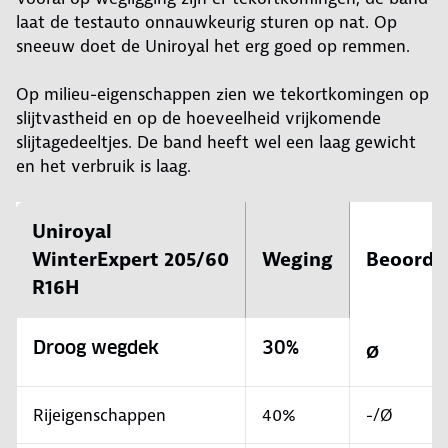
laat de testauto onnauwkeurig sturen op nat. Op
sneeuw doet de Uniroyal het erg goed op remmen.
Op milieu-eigenschappen zien we tekortkomingen op
slijtvastheid en op de hoeveelheid vrijkomende
slijtagedeeltjes. De band heeft wel een laag gewicht
en het verbruik is laag.
Uniroyal
WinterExpert 205/60
Weging
Beoorde
R16H
Droog wegdek
30%
Ø
Rijeigenschappen
40%
-/Ø