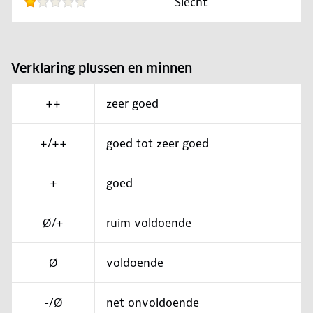
Slecht
Verklaring plussen en minnen
++
zeer goed
+/++
goed tot zeer goed
+
goed
Ø/+
ruim voldoende
Ø
voldoende
-/Ø
net onvoldoende