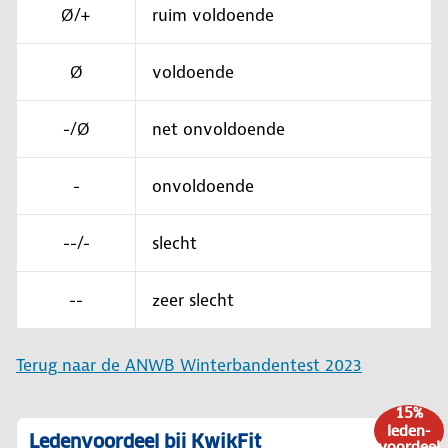
Ø/+
ruim voldoende
Ø
voldoende
-/Ø
net onvoldoende
-
onvoldoende
--/-
slecht
--
zeer slecht
Terug naar de ANWB Winterbandentest 2023
15%
leden-
Ledenvoordeel bij KwikFit
voordeel