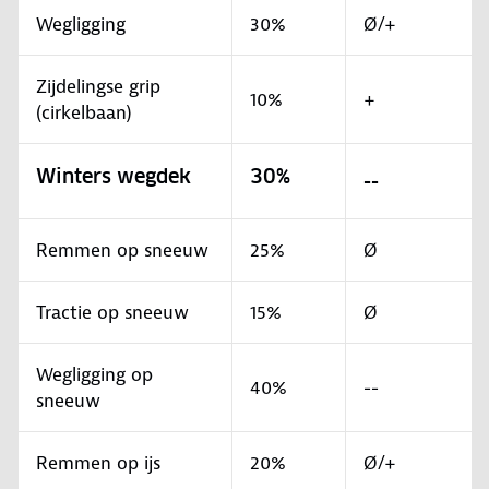
Wegligging
30%
Ø/+
Zijdelingse grip
10%
+
(cirkelbaan)
Winters wegdek
30%
--
Remmen op sneeuw
25%
Ø
Tractie op sneeuw
15%
Ø
Wegligging op
40%
--
sneeuw
Remmen op ijs
20%
Ø/+