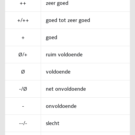
++
zeer goed
+/++
goed tot zeer goed
+
goed
Ø/+
ruim voldoende
Ø
voldoende
-/Ø
net onvoldoende
-
onvoldoende
--/-
slecht