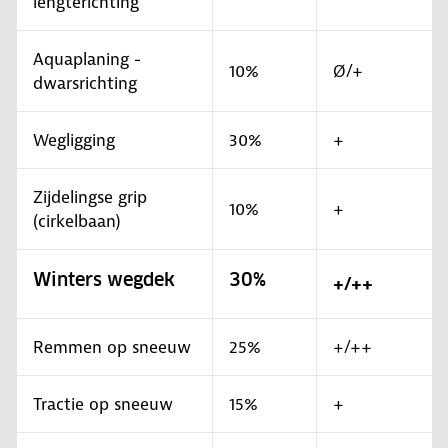
lengterichting
Aquaplaning -
10%
Ø/+
dwarsrichting
Wegligging
30%
+
Zijdelingse grip
10%
+
(cirkelbaan)
Winters wegdek
30%
+/++
Remmen op sneeuw
25%
+/++
Tractie op sneeuw
15%
+