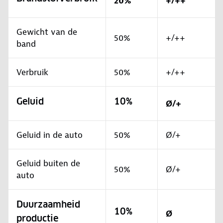
20%
+/++
Gewicht van de
50%
+/++
band
Verbruik
50%
+/++
Geluid
10%
Ø/+
Geluid in de auto
50%
Ø/+
Geluid buiten de
50%
Ø/+
auto
Duurzaamheid
10%
Ø
productie