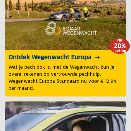
Nu
20%
korting
Ontdek Wegenwacht Europa
Wat je pech ook is, met de Wegenwacht kun je
overal rekenen op vertrouwde pechhulp.
Wegenwacht Europa Standaard nu voor € 12,94
per maand.