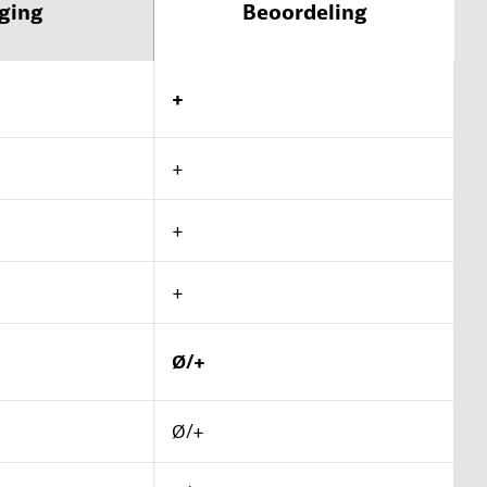
ging
Beoordeling
+
+
+
+
Ø/+
Ø/+