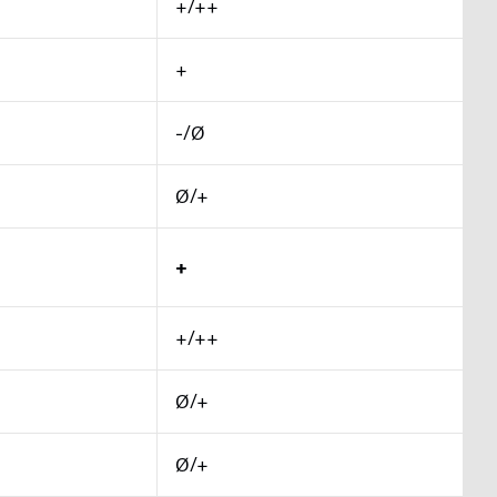
+/++
+
-/Ø
Ø/+
+
+/++
Ø/+
Ø/+