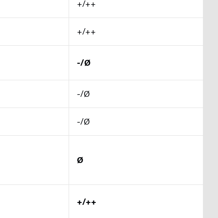
+/++
+/++
-/Ø
-/Ø
-/Ø
Ø
+/++