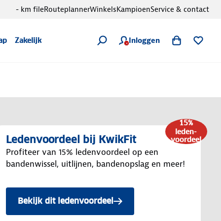
- km file
Routeplanner
Winkels
Kampioen
Service & contact
Inloggen
ap
Zakelijk
15%
leden-
Ledenvoordeel bij KwikFit
voordeel
Profiteer van 15% ledenvoordeel op een
bandenwissel, uitlijnen, bandenopslag en meer!
Bekijk dit ledenvoordeel