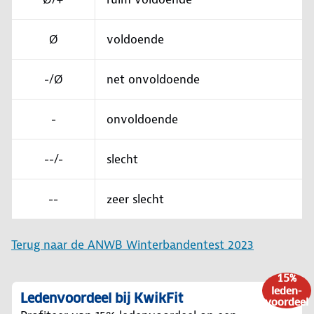
Ø
voldoende
-/Ø
net onvoldoende
-
onvoldoende
--/-
slecht
--
zeer slecht
Terug naar de ANWB Winterbandentest 2023
15%
leden-
Ledenvoordeel bij KwikFit
voordeel