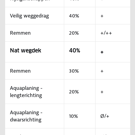
Veilig weggedrag
40%
+
Remmen
20%
+/++
Nat wegdek
40%
+
Remmen
30%
+
Aquaplaning -
20%
+
lengterichting
Aquaplaning -
10%
Ø/+
dwarsrichting