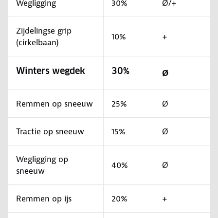
Wegligging
30%
Ø/+
Zijdelingse grip
10%
+
(cirkelbaan)
Winters wegdek
30%
Ø
Remmen op sneeuw
25%
Ø
Tractie op sneeuw
15%
Ø
Wegligging op
40%
Ø
sneeuw
Remmen op ijs
20%
+