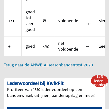
goed
tot
-
+/++
Ø
voldoende
slech
zeer
-/-
goed
net
+
goed
-/Ø
--
zeer 
voldoende
Terug naar de ANWB Allseasonbandentest 2020
15%
leden-
Ledenvoordeel bij KwikFit
voordeel
Profiteer van 15% ledenvoordeel op een
bandenwissel, uitlijnen, bandenopslag en meer!