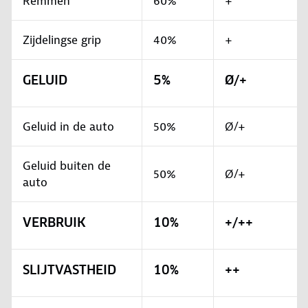
Remmen
60%
+
Zijdelingse grip
40%
+
GELUID
5%
Ø/+
Geluid in de auto
50%
Ø/+
Geluid buiten de
50%
Ø/+
auto
VERBRUIK
10%
+/++
SLIJTVASTHEID
10%
++