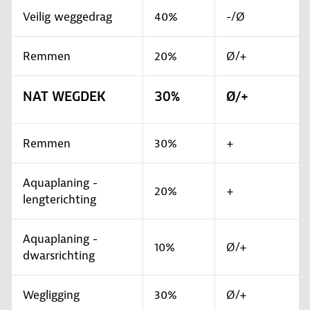
Veilig weggedrag
40%
-/Ø
Remmen
20%
Ø/+
NAT WEGDEK
30%
Ø/+
Remmen
30%
+
Aquaplaning -
20%
+
lengterichting
Aquaplaning -
10%
Ø/+
dwarsrichting
Wegligging
30%
Ø/+