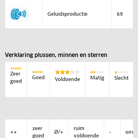
Geluidsproductie
69
Verklaring plussen, minnen en sterren
Zeer
Goed
Matig
Slecht
Voldoende
goed
zeer
ruim
++
Ø/+
-
onvo
goed
voldoende