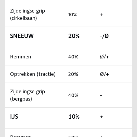
Zijdelingse grip
10%
+
(cirkelbaan)
SNEEUW
20%
-/Ø
Remmen
40%
Ø/+
Optrekken (tractie)
20%
Ø/+
Zijdelingse grip
40%
-
(bergpas)
IJS
10%
+