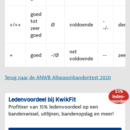
goed
tot
-
+/++
Ø
voldoende
slech
zeer
-/-
goed
net
+
goed
-/Ø
--
zeer 
voldoende
Terug naar de ANWB Allseasonbandentest 2020
15%
leden-
Ledenvoordeel bij KwikFit
voordeel
Profiteer van 15% ledenvoordeel op een
bandenwissel, uitlijnen, bandenopslag en meer!