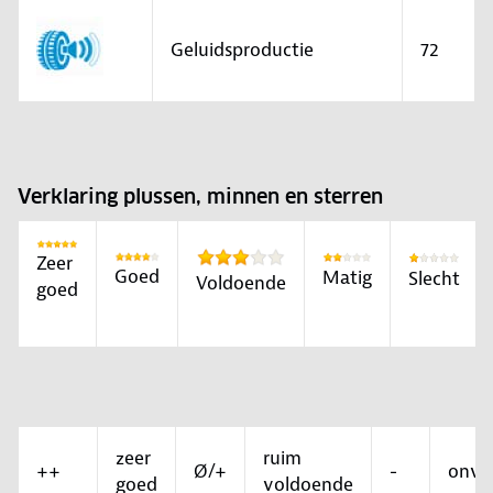
Geluidsproductie
72
Verklaring plussen, minnen en sterren
Zeer
Goed
Matig
Slecht
Voldoende
goed
zeer
ruim
++
Ø/+
-
onvo
goed
voldoende