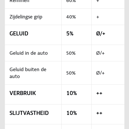
Remmen
60%
+
Zijdelingse grip
40%
+
GELUID
5%
Ø/+
Geluid in de auto
50%
Ø/+
Geluid buiten de
50%
Ø/+
auto
VERBRUIK
10%
++
SLIJTVASTHEID
10%
++