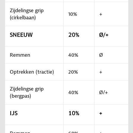
Zijdelingse grip
10%
+
(cirkelbaan)
SNEEUW
20%
Ø/+
Remmen
40%
Ø
Optrekken (tractie)
20%
+
Zijdelingse grip
40%
Ø/+
(bergpas)
IJS
10%
+